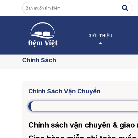
GIỚI THIỆU
Giới thiệu về Đệm Việt
Đ
Chính Sách
Các dự án
Đ
Đ
Chính Sách Vận Chuyển
Đ
Chính sách vận chuyển & giao