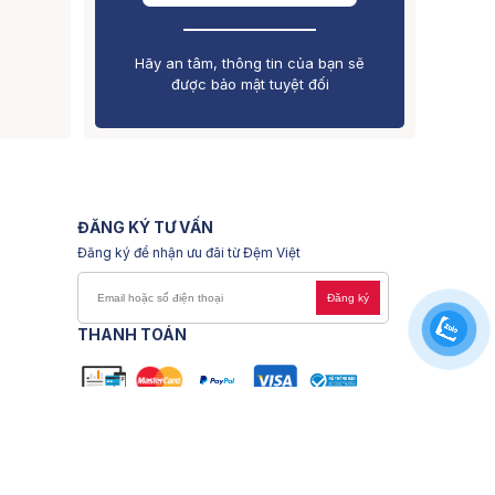
Hãy an tâm, thông tin của bạn sẽ
được bảo mật tuyệt đối
ĐĂNG KÝ TƯ VẤN
Đăng ký để nhận ưu đãi từ Đệm Việt
Đăng ký
THANH TOÁN