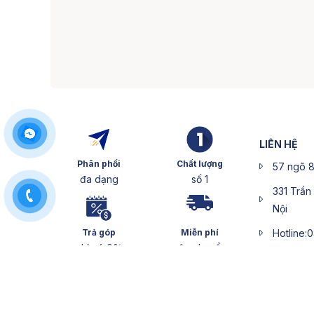
LIÊN HỆ
Phân phối
Chất lượng
57 ngõ 8
đa dạng
số 1
331 Trần
Nội
Trả góp
Miễn phí
Hotline:
chỉ có 0%
vận chuyển
CSKH: 0