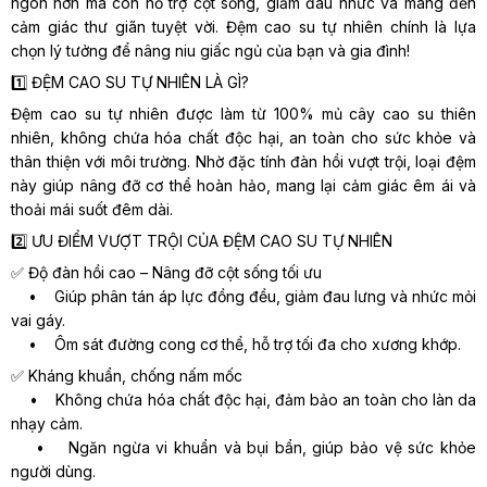
ngon hơn mà còn hỗ trợ cột sống, giảm đau nhức và mang đến
cảm giác thư giãn tuyệt vời. Đệm cao su tự nhiên chính là lựa
chọn lý tưởng để nâng niu giấc ngủ của bạn và gia đình!
1️⃣ ĐỆM CAO SU TỰ NHIÊN LÀ GÌ?
Đệm cao su tự nhiên được làm từ 100% mủ cây cao su thiên
nhiên, không chứa hóa chất độc hại, an toàn cho sức khỏe và
thân thiện với môi trường. Nhờ đặc tính đàn hồi vượt trội, loại đệm
này giúp nâng đỡ cơ thể hoàn hảo, mang lại cảm giác êm ái và
thoải mái suốt đêm dài.
2️⃣ ƯU ĐIỂM VƯỢT TRỘI CỦA ĐỆM CAO SU TỰ NHIÊN
✅ Độ đàn hồi cao – Nâng đỡ cột sống tối ưu
• Giúp phân tán áp lực đồng đều, giảm đau lưng và nhức mỏi
vai gáy.
• Ôm sát đường cong cơ thể, hỗ trợ tối đa cho xương khớp.
✅ Kháng khuẩn, chống nấm mốc
• Không chứa hóa chất độc hại, đảm bảo an toàn cho làn da
nhạy cảm.
• Ngăn ngừa vi khuẩn và bụi bẩn, giúp bảo vệ sức khỏe
người dùng.