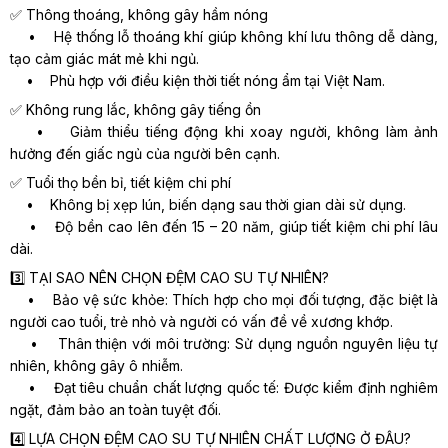
✅ Thông thoáng, không gây hầm nóng
• Hệ thống lỗ thoáng khí giúp không khí lưu thông dễ dàng,
tạo cảm giác mát mẻ khi ngủ.
• Phù hợp với điều kiện thời tiết nóng ẩm tại Việt Nam.
✅ Không rung lắc, không gây tiếng ồn
• Giảm thiểu tiếng động khi xoay người, không làm ảnh
hưởng đến giấc ngủ của người bên cạnh.
✅ Tuổi thọ bền bỉ, tiết kiệm chi phí
• Không bị xẹp lún, biến dạng sau thời gian dài sử dụng.
• Độ bền cao lên đến 15 – 20 năm, giúp tiết kiệm chi phí lâu
dài.
3️⃣ TẠI SAO NÊN CHỌN ĐỆM CAO SU TỰ NHIÊN?
• Bảo vệ sức khỏe: Thích hợp cho mọi đối tượng, đặc biệt là
người cao tuổi, trẻ nhỏ và người có vấn đề về xương khớp.
• Thân thiện với môi trường: Sử dụng nguồn nguyên liệu tự
nhiên, không gây ô nhiễm.
• Đạt tiêu chuẩn chất lượng quốc tế: Được kiểm định nghiêm
ngặt, đảm bảo an toàn tuyệt đối.
4️⃣ LỰA CHỌN ĐỆM CAO SU TỰ NHIÊN CHẤT LƯỢNG Ở ĐÂU?