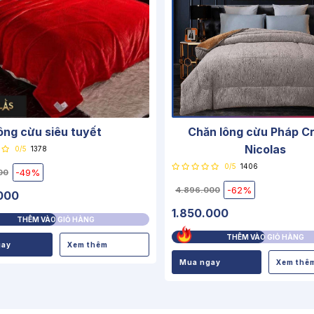
ông cừu siêu tuyết
Chăn lông cừu Pháp Cr
Nicolas
0/5
1378
0/5
1406
-49%
00
-62%
4.896.000
000
1.850.000
THÊM VÀO GIỎ HÀNG
THÊM VÀO GIỎ HÀNG
gay
Xem thêm
Mua ngay
Xem thê