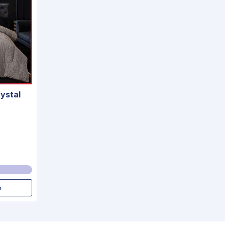
ystal
m