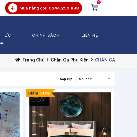
0
Mua hàng gọi:
0344.299.888
N TỨC
CHÍNH SÁCH
LIÊN HỆ
 thức Chăn Ga Gối Đệm
Chăn Ga Chun
Trang Chủ
Chăn Ga Phụ Kiện
CHĂN GA
trường
Chăn Ga Phủ
Divang
Sắp xếp:
Mới nhất
ến mãi
Chăn Lẻ
Bảo vệ đệm
Giảm
50%
Ga lẻ
Gối