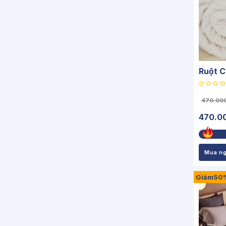
Ruột C
470.00
470.0
Mua n
Giảm50