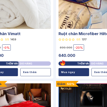
hăn Vimatt
Ruột chăn Microfiber Hilt
0/5
1459
0/5
1317
-0%
-20%
0
800.000
00
640.000
THÊM VÀO GIỎ HÀNG
THÊM VÀO GIỎ HÀNG
gay
Xem thêm
Mua ngay
Xem thê
%
Giảm
50%