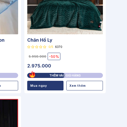
on
Chăn Hồ Ly
0/5
6370
-50%
5.950.000
2.975.000
THÊM VÀO GIỎ HÀNG
m
Mua ngay
Xem thêm