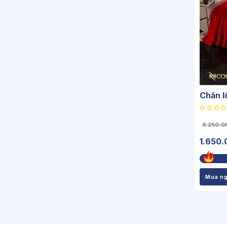
Chăn l
3.250.0
1.650.
Mua n