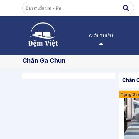
GIỚI THIỆU
Giới thiệu về Đệm Việt
Đ
Chăn Ga Chun
Các dự án
Đ
Chăn 
Đ
Tặng 2 ru
Đ