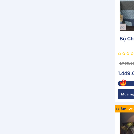
Bộ Ch
1.705.0
1.449.
Mua n
Giảm
2