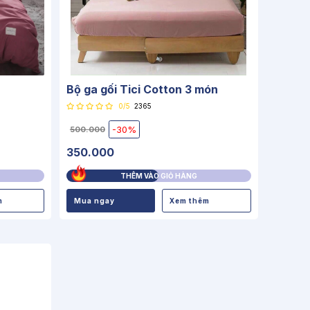
Bộ ga gối Tici Cotton 3 món
0/5
2365
-30%
500.000
350.000
THÊM VÀO GIỎ HÀNG
m
Mua ngay
Xem thêm