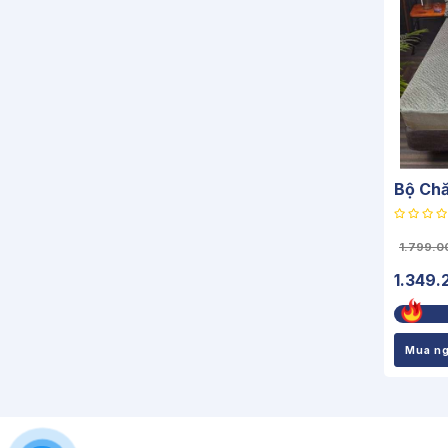
Bộ Chă
1.799.0
1.349.
Mua n