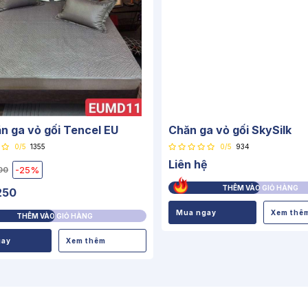
n ga vỏ gối Tencel EU
Chăn ga vỏ gối SkySilk
0/5
1355
0/5
934
Liên hệ
-25%
00
THÊM VÀO GIỎ HÀNG
250
Mua ngay
Xem thê
THÊM VÀO GIỎ HÀNG
gay
Xem thêm