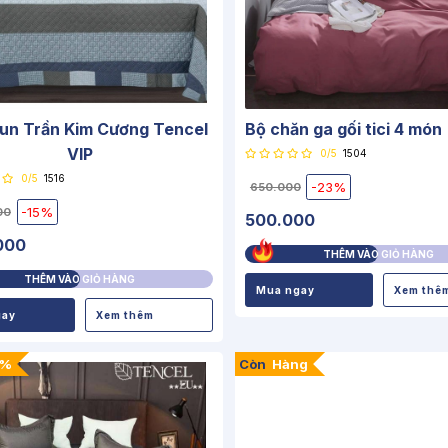
un Trần Kim Cương Tencel
Bộ chăn ga gối tici 4 món
VIP
0/5
1504
0/5
1516
-23%
650.000
-15%
00
500.000
000
THÊM VÀO GIỎ HÀNG
THÊM VÀO GIỎ HÀNG
Mua ngay
Xem thê
gay
Xem thêm
5%
Còn
Hàng