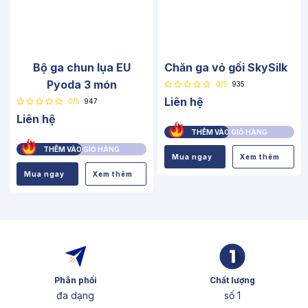
Bộ ga chun lụa EU
Chăn ga vỏ gối SkySilk
Pyoda 3 món
0/5
935
Liên hệ
0/5
947
Liên hệ
THÊM VÀO GIỎ HÀNG
THÊM VÀO GIỎ HÀNG
Mua ngay
Xem thêm
Mua ngay
Xem thêm
Phân phối
Chất lượng
đa dạng
số 1