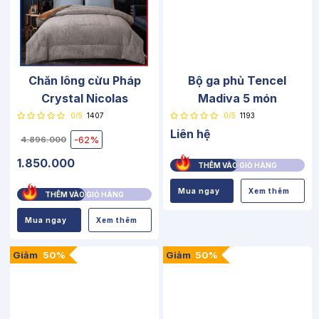
Chăn lông cừu Pháp
Bộ ga phủ Tencel
Crystal Nicolas
Madiva 5 món
0/5
1407
0/5
1193
Liên hệ
-62%
4.896.000
1.850.000
THÊM VÀO GIỎ HÀNG
Mua ngay
Xem thêm
THÊM VÀO GIỎ HÀNG
Mua ngay
Xem thêm
Giảm
50%
Giảm
50%