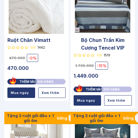
Ruột Chăn Vimatt
Bộ Chun Trần Kim
Cương Tencel VIP
0/5
1462
0/5
1519
-0%
470.000
-15%
1.705.000
470.000
1.449.000
THÊM VÀO GIỎ HÀNG
THÊM VÀO GIỎ HÀNG
Mua ngay
Xem thêm
Mua ngay
Xem thêm
Tặng 2 ruột gối đầu + 1
Tặng 2 ruột gối đầu + 1
bông
bông
gối ôm
gối ôm