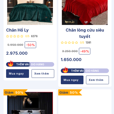
Chăn Hồ Ly
Chăn lông cừu siêu
tuyết
0/5
6376
0/5
1381
-50%
5.950.000
-49%
3.250.000
2.975.000
1.650.000
THÊM VÀO GIỎ HÀNG
THÊM VÀO GIỎ HÀNG
Mua ngay
Xem thêm
Mua ngay
Xem thêm
Giảm
50%
Giảm
50%