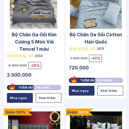
Bộ Chăn Ga Gối Kim
Bộ Chăn Ga Gối Cotton
Cương 5 Món Vải
Hàn Quốc
Tencel 1 màu
0/5
2675
0/5
2003
-40%
1.200.000
-28%
3.490.000
720.000
2.500.000
THÊM VÀO GIỎ HÀNG
THÊM VÀO GIỎ HÀNG
Mua ngay
Xem thêm
Mua ngay
Xem thêm
Giảm 50%
Giảm
50%