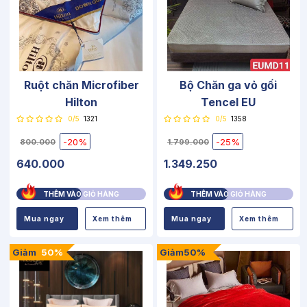
Ruột chăn Microfiber
Bộ Chăn ga vỏ gối
Hilton
Tencel EU
0/5
1321
0/5
1358
-20%
-25%
800.000
1.799.000
640.000
1.349.250
THÊM VÀO GIỎ HÀNG
THÊM VÀO GIỎ HÀNG
Mua ngay
Xem thêm
Mua ngay
Xem thêm
Giảm
50%
Giảm50%