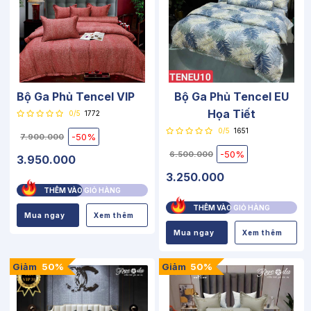
Bộ Ga Phủ Tencel VIP
Bộ Ga Phủ Tencel EU
Họa Tiết
0/5
1772
0/5
1651
-50%
7.900.000
-50%
6.500.000
3.950.000
3.250.000
THÊM VÀO GIỎ HÀNG
THÊM VÀO GIỎ HÀNG
Mua ngay
Xem thêm
Mua ngay
Xem thêm
Giảm
50%
Giảm
50%