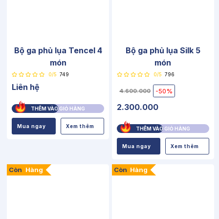
Bộ ga phủ lụa Tencel 4
Bộ ga phủ lụa Silk 5
món
món
0/5
749
0/5
796
Liên hệ
-50%
4.600.000
2.300.000
THÊM VÀO GIỎ HÀNG
Mua ngay
Xem thêm
THÊM VÀO GIỎ HÀNG
Mua ngay
Xem thêm
Còn
Hàng
Còn
Hàng