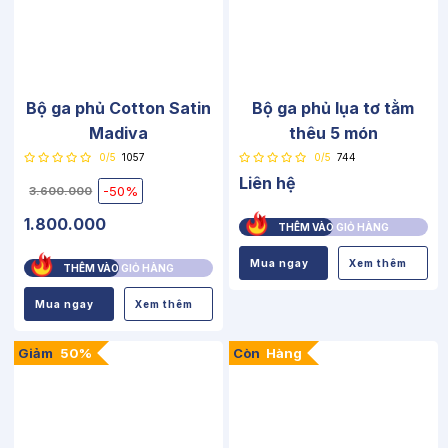
Bộ ga phủ Cotton Satin
Bộ ga phủ lụa tơ tằm
Madiva
thêu 5 món
0/5
1057
0/5
744
Liên hệ
-50%
3.600.000
1.800.000
THÊM VÀO GIỎ HÀNG
Mua ngay
Xem thêm
THÊM VÀO GIỎ HÀNG
Mua ngay
Xem thêm
Giảm
50%
Còn
Hàng