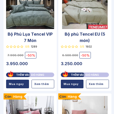
Bộ Phủ Lụa Tencel VIP
Bộ phủ Tencel EU (5
7 Món
món)
0/5
1289
0/5
1602
-50%
-50%
7.900.000
6.500.000
3.950.000
3.250.000
THÊM VÀO GIỎ HÀNG
THÊM VÀO GIỎ HÀNG
Mua ngay
Xem thêm
Mua ngay
Xem thêm
Còn
Hàng
Còn
Hàng