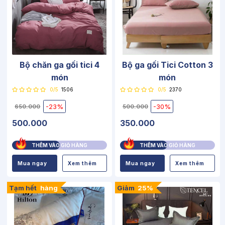
Bộ chăn ga gối tici 4
Bộ ga gối Tici Cotton 3
món
món
0/5
1506
0/5
2370
-23%
-30%
650.000
500.000
500.000
350.000
THÊM VÀO GIỎ HÀNG
THÊM VÀO GIỎ HÀNG
Mua ngay
Xem thêm
Mua ngay
Xem thêm
Tạm hết
hàng
Giảm
25%