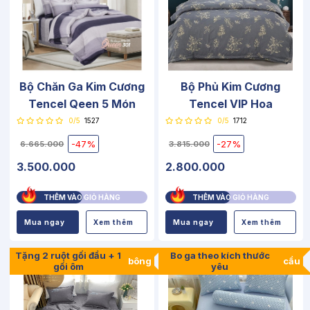
Bộ Chăn Ga Kim Cương
Bộ Phủ Kim Cương
Tencel Qeen 5 Món
Tencel VIP Hoa
0/5
1527
0/5
1712
-47%
-27%
6.665.000
3.815.000
3.500.000
2.800.000
THÊM VÀO GIỎ HÀNG
THÊM VÀO GIỎ HÀNG
Mua ngay
Xem thêm
Mua ngay
Xem thêm
Tặng 2 ruột gối đầu + 1
Bo ga theo kích thước
bông
cầu
gối ôm
yêu