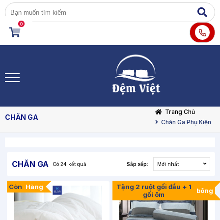
0
Trang Chủ
CHĂN GA
Chăn Ga Phụ Kiện
CHĂN GA
Có
24
kết quả
Sắp xếp:
Mới nhất
Còn
Hàng
Tặng 2 ruột gối đầu + 1
bông
gối ôm