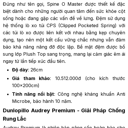
Đúng như tên gọi, Spine O Master được thiết kế đặc
biệt dành cho những người quan tâm đến sức khỏe cột
sống hoặc đang gặp các vấn đề về lưng. Đệm sử dụng
hệ thống lò xo túi CPS (Clipped Pocketed Spring) với
các túi lò xo được liên kết với nhau bằng kẹp chuyên
dụng, tạo nên một kết cấu vững chắc nhưng vẫn đảm
bảo khả năng nâng đỡ độc lập. Bề mặt đệm được bổ
sung lớp Plush Top sang trọng, mang lại cảm giác êm ái
ngay từ lần tiếp xúc đầu tiên.
Độ dày
: 26cm
Giá tham khảo
: 10.512.000đ (cho kích thước
100x200cm)
Tính năng nổi bật
: Công nghệ kháng khuẩn Anti
Microbe, bảo hành 10 năm.
Dunlopillo Audrey Premium - Giải Pháp Chống
Rung Lắc
Audrey Premium là phiên bản nâng cấp hoàn hảo cho