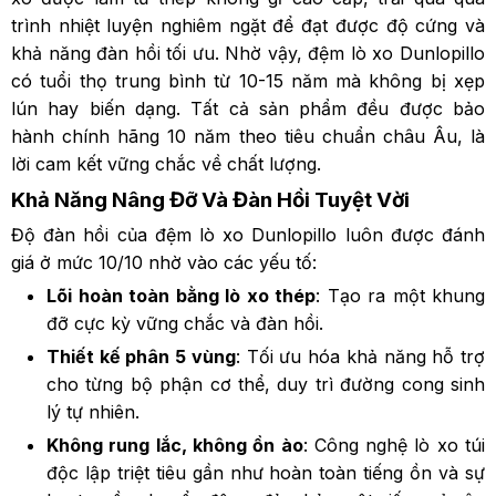
trình nhiệt luyện nghiêm ngặt để đạt được độ cứng và
khả năng đàn hồi tối ưu. Nhờ vậy, đệm lò xo Dunlopillo
có tuổi thọ trung bình từ 10-15 năm mà không bị xẹp
lún hay biến dạng. Tất cả sản phẩm đều được bảo
hành chính hãng 10 năm theo tiêu chuẩn châu Âu, là
lời cam kết vững chắc về chất lượng.
Khả Năng Nâng Đỡ Và Đàn Hồi Tuyệt Vời
Độ đàn hồi của đệm lò xo Dunlopillo luôn được đánh
giá ở mức 10/10 nhờ vào các yếu tố:
Lõi hoàn toàn bằng lò xo thép
: Tạo ra một khung
đỡ cực kỳ vững chắc và đàn hồi.
Thiết kế phân 5 vùng
: Tối ưu hóa khả năng hỗ trợ
cho từng bộ phận cơ thể, duy trì đường cong sinh
lý tự nhiên.
Không rung lắc, không ồn ào
: Công nghệ lò xo túi
độc lập triệt tiêu gần như hoàn toàn tiếng ồn và sự