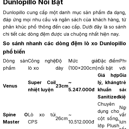
Dunlopillo Nổi Bật
Dunlopillo cung cấp một danh mục sản phẩm đa dạng,
đáp ứng mọi nhu cầu và ngân sách của khách hàng, từ
phân khúc phổ thông đến cao cấp. Dưới đây là so sánh
chi tiết các dòng đệm được ưa chuộng nhất hiện nay.
So sánh nhanh các dòng đệm lò xo Dunlopillo
phổ biến
Dòng sản
Công nghệ
Độ
Mức giá
Đặc điểm
Phù
phẩm
lò xo
dày
(100x200cm)
nổi bật
với
Giá hợp
Gia
Super Coil
~
lý, kháng
trẻ
Venus
23cm
nhiệt luyện
5.247.000đ
khuẩn
sác
Sanitized
kiệ
Chuyên
Ngư
dụng cho
Spine O
Lò xo túi
~
vấn
26cm
cột sống,
Master
CPS
10.512.000đ
lưn
lớp Plush
sốn