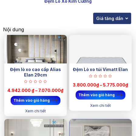
Đệm Lò Xo Kim Cương
Giá tăng dần
Nội dung
Đệm lò xo cao cấp Alias
Đệm Lò xo túi Vimatt Elan
Elan 29cm
3.800.000₫ – 5.775.000₫
4.942.000 ₫ – 7.070.000₫
Thêm vào giỏ hàng
Thêm vào giỏ hàng
Xem chi tiết
Xem chi tiết