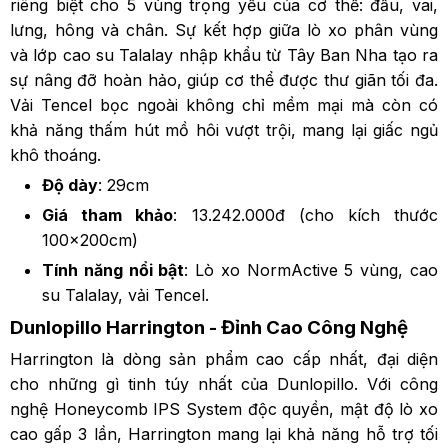
riêng biệt cho 5 vùng trọng yếu của cơ thể: đầu, vai,
lưng, hông và chân. Sự kết hợp giữa lò xo phân vùng
và lớp cao su Talalay nhập khẩu từ Tây Ban Nha tạo ra
sự nâng đỡ hoàn hảo, giúp cơ thể được thư giãn tối đa.
Vải Tencel bọc ngoài không chỉ mềm mại mà còn có
khả năng thấm hút mồ hôi vượt trội, mang lại giấc ngủ
khô thoáng.
Độ dày
: 29cm
Giá tham khảo
: 13.242.000đ (cho kích thước
100x200cm)
Tính năng nổi bật
: Lò xo NormActive 5 vùng, cao
su Talalay, vải Tencel.
Dunlopillo Harrington - Đỉnh Cao Công Nghệ
Harrington là dòng sản phẩm cao cấp nhất, đại diện
cho những gì tinh túy nhất của Dunlopillo. Với công
nghệ Honeycomb IPS System độc quyền, mật độ lò xo
cao gấp 3 lần, Harrington mang lại khả năng hỗ trợ tối