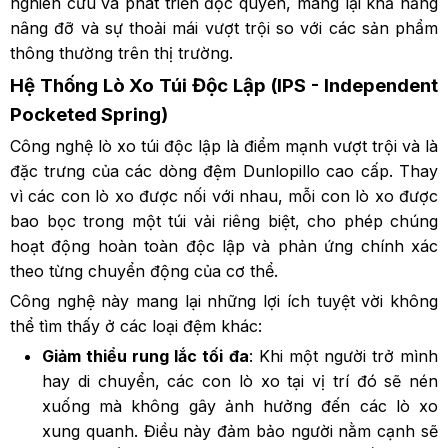
nghiên cứu và phát triển độc quyền, mang lại khả năng
nâng đỡ và sự thoải mái vượt trội so với các sản phẩm
thông thường trên thị trường.
Hệ Thống Lò Xo Túi Độc Lập (IPS - Independent
Pocketed Spring)
Công nghệ lò xo túi độc lập là điểm mạnh vượt trội và là
đặc trưng của các dòng đệm Dunlopillo cao cấp. Thay
vì các con lò xo được nối với nhau, mỗi con lò xo được
bao bọc trong một túi vải riêng biệt, cho phép chúng
hoạt động hoàn toàn độc lập và phản ứng chính xác
theo từng chuyển động của cơ thể.
Công nghệ này mang lại những lợi ích tuyệt vời không
thể tìm thấy ở các loại đệm khác:
Giảm thiểu rung lắc tối đa
: Khi một người trở mình
hay di chuyển, các con lò xo tại vị trí đó sẽ nén
xuống mà không gây ảnh hưởng đến các lò xo
xung quanh. Điều này đảm bảo người nằm cạnh sẽ