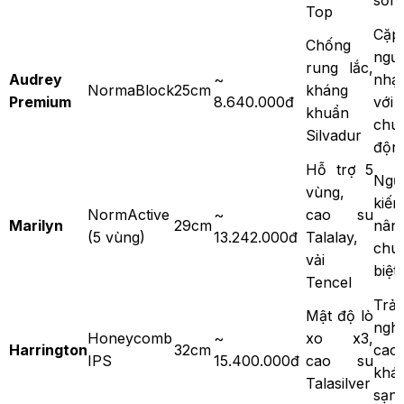
Top
Cặp
Chống
ngườ
rung lắc,
Audrey
~
nhạ
NormaBlock
25cm
kháng
Premium
8.640.000đ
với
khuẩn
chu
Silvadur
độn
Hỗ trợ 5
Ngư
vùng,
kiế
NormActive
~
cao su
Marilyn
29cm
nân
(5 vùng)
13.242.000đ
Talalay,
chu
vải
biệt
Tencel
Trải
Mật độ lò
ngh
Honeycomb
~
xo x3,
Harrington
32cm
cao
IPS
15.400.000đ
cao su
khá
Talasilver
sạn/