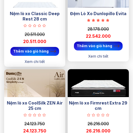
Nệm lò xo Classic Deep
Đệm Lò Xo Dunlopillo Evita
Rest 28 cm
28.178.000
20.511.000
22.542.000
20.511.000
Thêm vào giỏ hàng
Thêm vào giỏ hàng
Xem chi tiết
Xem chi tiết
Nệm lò xo CoolSilk ZEN Air
Nệm lò xo Firmrest Extra 29
25 cm
cm
24.123.750
26.216.000
24.123.750
26.216.000