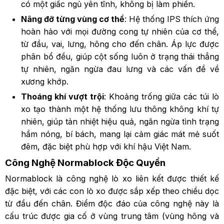
có một giấc ngủ yên tĩnh, không bị làm phiền.
Nâng đỡ từng vùng cơ thể
: Hệ thống IPS thích ứng
hoàn hảo với mọi đường cong tự nhiên của cơ thể,
từ đầu, vai, lưng, hông cho đến chân. Áp lực được
phân bổ đều, giúp cột sống luôn ở trạng thái thẳng
tự nhiên, ngăn ngừa đau lưng và các vấn đề về
xương khớp.
Thoáng khí vượt trội
: Khoảng trống giữa các túi lò
xo tạo thành một hệ thống lưu thông không khí tự
nhiên, giúp tản nhiệt hiệu quả, ngăn ngừa tình trạng
hầm nóng, bí bách, mang lại cảm giác mát mẻ suốt
đêm, đặc biệt phù hợp với khí hậu Việt Nam.
Công Nghệ Normablock Độc Quyền
Normablock là công nghệ lò xo liên kết được thiết kế
đặc biệt, với các con lò xo được sắp xếp theo chiều dọc
từ đầu đến chân. Điểm độc đáo của công nghệ này là
cấu trúc được gia cố ở vùng trung tâm (vùng hông và