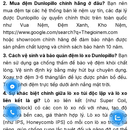
2. Mua đệm Dunlopillo chính hãng ở đâu?
Bạn nên
mua đệm tại các hệ thống bán lẻ nệm uy tín, các đại lý
được Dunlopillo ủy quyền chính thức trên toàn quốc
như Vua Nệm, Đệm Xanh, Kho Nệm,
https://www.google.com/search?q=Thegioinem.com
hoặc showroom chính hãng để đảm bảo nhận được
sản phẩm chất lượng và chính sách bảo hành 10 năm.
3. Cách vệ sinh và bảo quản đệm lò xo Dunlopillo?
Bạn
nên sử dụng ga chống thấm để bảo vệ đệm khỏi chất
lỏng. Vệ sinh định kỳ bằng máy hút bụi chuyên dụng.
Xoay trở đệm 3-6 tháng/lần để lực được phân bổ đều.
Tránh phơi đệm trực tiếp dưới ánh nắng mặt trời.
4. Sự khác biệt chính giữa lò xo túi độc lập và lò xo
liên kết là gì?
Lò xo liên kết (như Super Coil,
Normablock) có các con lò xo nối với nhau, tạo độ
cứng và bền cao, giá thành hợp lý. Lò xo túi độc lập
(như IPS, Honeycomb IPS) có mỗi con lò xo trong túi
riêng, giúp chống rung lắc tuyệt đối và nâng đỡ cơ thể