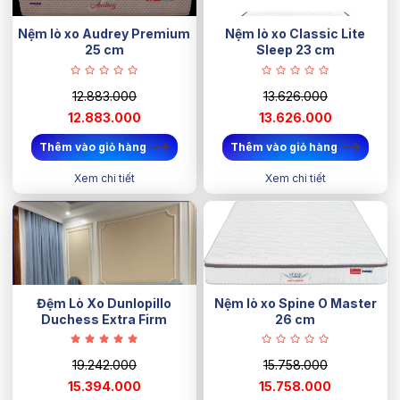
Nệm lò xo Audrey Premium
Nệm lò xo Classic Lite
25 cm
Sleep 23 cm
12.883.000
13.626.000
12.883.000
13.626.000
Thêm vào giỏ hàng
Thêm vào giỏ hàng
Xem chi tiết
Xem chi tiết
Đệm Lò Xo Dunlopillo
Nệm lò xo Spine O Master
Duchess Extra Firm
26 cm
19.242.000
15.758.000
15.394.000
15.758.000