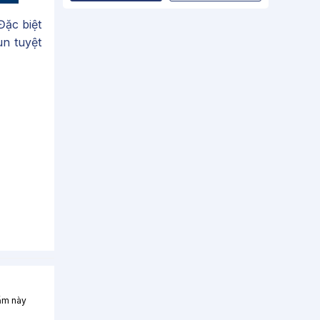
ặc biệt
ùn tuyệt
hẩm này