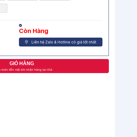
Còn Hàng
Liên hệ Zalo & Hotline có giá tốt nhất
GIỎ HÀNG
 toán tiền mặt khi nhận hàng tại nhà