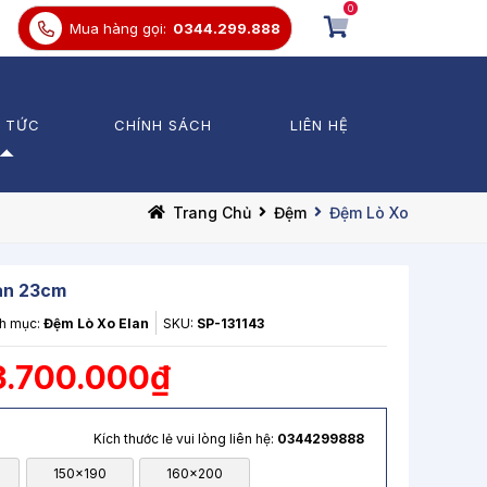
0
Mua hàng gọi:
0344.299.888
N TỨC
CHÍNH SÁCH
LIÊN HỆ
 thức Chăn Ga Gối Đệm
Chăn Ga Chun
Trang Chủ
Đệm
Đệm Lò Xo
trường
Chăn Ga Phủ
Divang
ến mãi
Chăn Lẻ
Bảo vệ đệm
lan 23cm
h mục:
Đệm Lò Xo Elan
SKU:
SP-131143
Ga lẻ
Gối
3.700.000₫
Kích thước lẻ vui lòng liên hệ:
0344299888
150x190
160x200