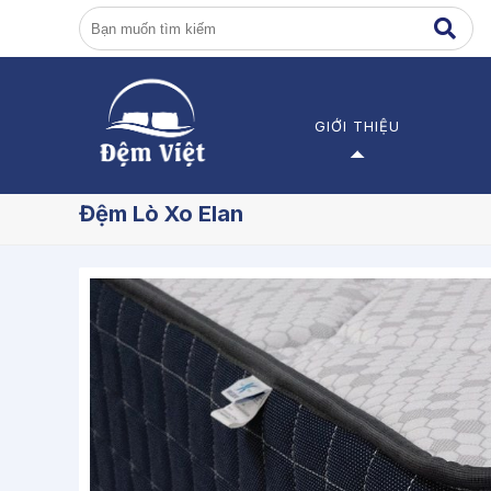
GIỚI THIỆU
Giới thiệu về Đệm Việt
Đ
Đệm Lò Xo Elan
Các dự án
Đ
Đ
Đ