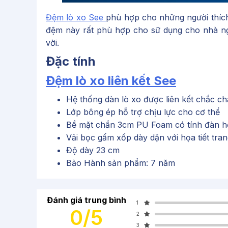
Đệm lò xo See
phù hợp cho những người thíc
đệm này rất phù hợp cho sữ dụng cho nhà ngh
vời.
Đặc tính
Đệm lò xo liên kết See
Hệ thống dàn lò xo được liên kết chắc c
Lớp bông ép hỗ trợ chịu lực cho cơ thể
Bề mặt chần 3cm PU Foam có tính đàn h
Vải bọc gấm xốp dày dặn với họa tiết tran
Độ dày 23 cm
Bảo Hành sản phẩm: 7 năm
Đánh giá trung bình
1
0/5
2
3