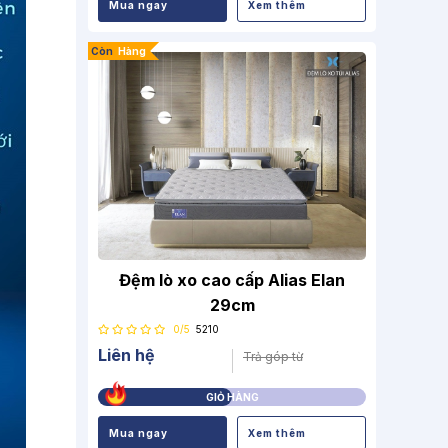
Mua ngay
Xem thêm
Còn
Hàng
Đệm lò xo cao cấp Alias Elan
29cm
0/5
5210
Liên hệ
Trả góp từ
GIỎ HÀNG
Mua ngay
Xem thêm