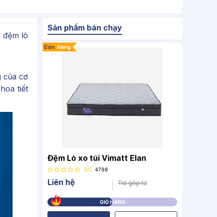
Sản phẩm bán chạy
m đệm lò
Còn
Hàng
g của cơ
hoa tiết
Đệm Lò xo túi Vimatt Elan
0/5
4788
Liên hệ
Trả góp từ
GIỎ HÀNG