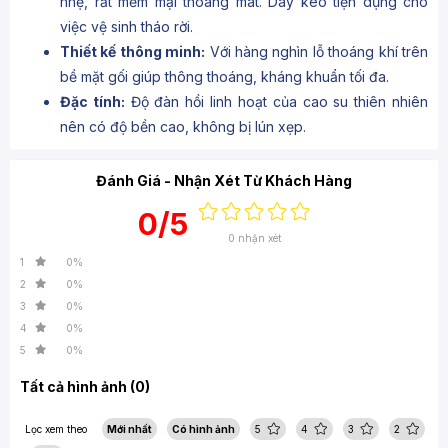
nhẹ, rất mềm mại thoáng mát. Dây kéo tiện dụng cho
việc vệ sinh tháo rời.
Thiết kế thông minh:
Với hàng nghìn lỗ thoáng khí trên
bề mặt gối giúp thông thoáng, kháng khuẩn tối đa.
Đặc tính:
Độ đàn hồi linh hoạt của cao su thiên nhiên
nên có độ bền cao, không bị lún xẹp.
Đánh Giá - Nhận Xét Từ Khách Hàng
0/5
0 nhận xét
1
0%
2
0%
3
0%
4
0%
5
0%
Tất cả hình ảnh (0)
Lọc xem theo
Mới nhất
Có hình ảnh
5
4
3
2