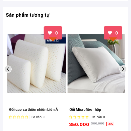
Sản phẩm tương tự
0
0
im
Gối cao su thiên nhiên Liên Á
Gối Microfiber hộp
Đã bán
0
Đã bán
0
350.000
500.000
-30%