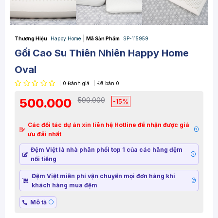
Thương Hiệu
Happy Home
Mã Sản Phẩm
SP-115959
Gối Cao Su Thiên Nhiên Happy Home
Oval
0
Đánh giá
Đã bán
0
500.000
590.000
-15%
Các đối tác dự án xin liên hệ Hotline để nhận được giá
?
ưu đãi nhất
Đệm Việt là nhà phân phối top 1 của các hãng đệm
?
nổi tiếng
Đệm Việt miễn phí vận chuyển mọi đơn hàng khi
?
khách hàng mua đệm
Mô tả