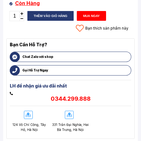
Còn Hàng
THÊM VÀO GIỎ HÀNG
MUA NGAY
Bạn thích sản phẩm này
Bạn Cần Hỗ Trợ?
Chat Zalo với shop
Gọi Hỗ Trợ Ngay
LH để nhận giá ưu đãi nhất
0344.299.888
124 Võ Chí Công, Tây
331 Trần Đại Nghĩa, Hai
Hồ, Hà Nội
Bà Trưng, Hà Nội