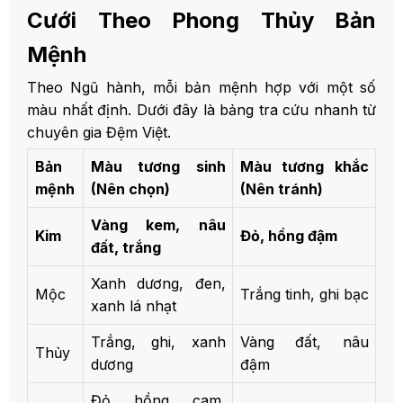
Cưới Theo Phong Thủy Bản
Mệnh
Theo Ngũ hành, mỗi bản mệnh hợp với một số
màu nhất định. Dưới đây là bảng tra cứu nhanh từ
chuyên gia Đệm Việt.
Bản
Màu tương sinh
Màu tương khắc
mệnh
(Nên chọn)
(Nên tránh)
Vàng kem, nâu
Kim
Đỏ, hồng đậm
đất, trắng
Xanh dương, đen,
Mộc
Trắng tinh, ghi bạc
xanh lá nhạt
Trắng, ghi, xanh
Vàng đất, nâu
Thủy
dương
đậm
Đỏ, hồng, cam,