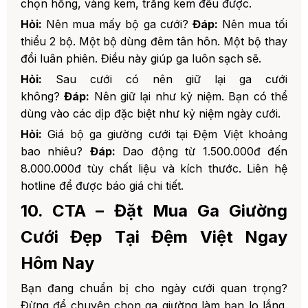
chọn hồng, vàng kem, trắng kem đều được.
Hỏi:
Nên mua mấy bộ ga cưới?
Đáp:
Nên mua tối
thiểu 2 bộ. Một bộ dùng đêm tân hôn. Một bộ thay
đổi luân phiên. Điều này giúp ga luôn sạch sẽ.
Hỏi:
Sau cưới có nên giữ lại ga cưới
không?
Đáp:
Nên giữ lại như kỷ niệm. Bạn có thể
dùng vào các dịp đặc biệt như kỷ niệm ngày cưới.
Hỏi:
Giá bộ ga giường cưới tại Đệm Việt khoảng
bao nhiêu?
Đáp:
Dao động từ 1.500.000đ đến
8.000.000đ tùy chất liệu và kích thước. Liên hệ
hotline để được báo giá chi tiết.
10. CTA – Đặt Mua Ga Giường
Cưới Đẹp Tại Đệm Việt Ngay
Hôm Nay
Bạn đang chuẩn bị cho ngày cưới quan trọng?
Đừng để chuyện chọn ga giường làm bạn lo lắng.