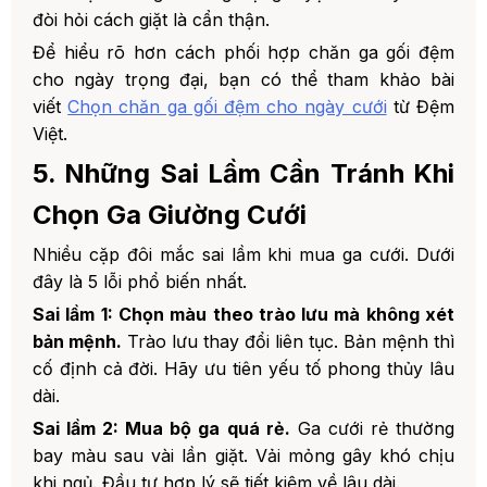
đòi hỏi cách giặt là cẩn thận.
Để hiểu rõ hơn cách phối hợp chăn ga gối đệm
cho ngày trọng đại, bạn có thể tham khảo bài
viết
Chọn chăn ga gối đệm cho ngày cưới
từ Đệm
Việt.
5. Những Sai Lầm Cần Tránh Khi
Chọn Ga Giường Cưới
Nhiều cặp đôi mắc sai lầm khi mua ga cưới. Dưới
đây là 5 lỗi phổ biến nhất.
Sai lầm 1: Chọn màu theo trào lưu mà không xét
bản mệnh.
Trào lưu thay đổi liên tục. Bản mệnh thì
cố định cả đời. Hãy ưu tiên yếu tố phong thủy lâu
dài.
Sai lầm 2: Mua bộ ga quá rẻ.
Ga cưới rẻ thường
bay màu sau vài lần giặt. Vải mỏng gây khó chịu
khi ngủ. Đầu tư hợp lý sẽ tiết kiệm về lâu dài.