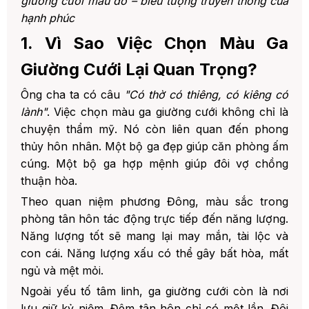
giường cưới màu đỏ – biểu tượng truyền thống của
hạnh phúc
6. 2.6. Ga Giường Cưới Màu Xanh –
Bình Yên Và Bền Vững
1. Vì Sao Việc Chọn Màu Ga
3. 3. Cách Chọn Màu Ga Giường Cưới Theo
Giường Cưới Lại Quan Trọng?
Phong Thủy Bản Mệnh
Ông cha ta có câu
4. 4. Chọn Ga Giường Cưới Theo Chất Liệu –
"Có thờ có thiêng, có kiêng có
Yếu Tố Quan Trọng Không Kém Màu Sắc
lành"
. Việc chọn màu ga giường cưới không chỉ là
chuyện thẩm mỹ. Nó còn liên quan đến phong
5. 5. Những Sai Lầm Cần Tránh Khi Chọn Ga
Giường Cưới
thủy hôn nhân. Một bộ ga đẹp giúp căn phòng ấm
cúng. Một bộ ga hợp mệnh giúp đôi vợ chồng
6. 6. Xu Hướng Ga Giường Cưới 2026 – Cập
Nhật Mới Nhất Từ Chuyên Gia
thuận hòa.
7. 7. Hướng Dẫn Kết Hợp Ga Giường Cưới Với
Theo quan niệm phương Đông, màu sắc trong
Đệm Phù Hợp
phòng tân hôn tác động trực tiếp đến năng lượng.
Năng lượng tốt sẽ mang lại may mắn, tài lộc và
8. 8. Vì Sao Nên Chọn Mua Ga Giường Cưới
Tại Đệm Việt?
con cái. Năng lượng xấu có thể gây bất hòa, mất
ngủ và mệt mỏi.
9. 9. Câu Hỏi Thường Gặp (FAQ)
Ngoài yếu tố tâm linh, ga giường cưới còn là nơi
10. 10. CTA – Đặt Mua Ga Giường Cưới Đẹp
Tại Đệm Việt Ngay Hôm Nay
lưu giữ kỷ niệm. Đêm tân hôn chỉ có một lần. Đôi