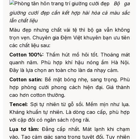
Bộ ga
giường cưới đẹp cần kết hợp hài hòa cả màu sắc
lẫn chất liệu
Màu đẹp nhưng chất vải tệ thì bộ ga vẫn không
trọn vẹn. Chuyên gia Đệm Việt khuyên bạn ưu tiên
các chất liệu sau:
Cotton 100%:
Thấm hút mồ hôi tốt. Thoáng mát
quanh năm. Phù hợp khí hậu nóng ẩm Hà Nội.
Đây là lựa chọn an toàn cho làn da nhạy cảm.
Cotton satin:
Bề mặt bóng nhẹ, sang trọng. Phù
hợp phòng cưới phong cách hiện đại. Giá thành
cao hơn cotton thường.
Tencel:
Sợi tự nhiên từ gỗ sồi. Mềm mịn như lụa.
Kháng khuẩn tự nhiên. Là dòng cao cấp, phù hợp
với cặp đôi có ngân sách rộng rãi.
Lụa tơ tằm:
Đẳng cấp nhất. Mát lạnh khi chạm
vào. Tạo cảm giác sang trọng tuyệt đối. Tuy nhiên