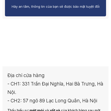
Hãy an tâm, thông tin của bạn sẽ được bảo mật tuyệt đối
Địa chỉ cửa hàng
- CH1: 331 Trần Đại Nghĩa, Hai Bà Trưng, Hà
Nội.
- CH2: 57 ngõ 89 Lạc Long Quân, Hà Nội
Thấu hiểu sự
mệt mỏi
và
vất vả
của khách hàng sau một