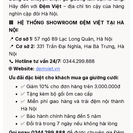
Hãy đến với
Đệm Việt
– địa chỉ tin cậy của hàng
nghìn cặp đôi Hà Nội.
🏢
HỆ THỐNG SHOWROOM ĐỆM VIỆT TẠI HÀ
NỘI:
📍
Cơ sở 1:
57 ngõ 89 Lạc Long Quân, Hà Nội
📍
Cơ sở 2:
331 Trần Đại Nghĩa, Hai Bà Trưng, Hà
Nội
📞
Hotline tư vấn 24/7:
0344.299.888
🌐
Website:
demviet.vn
Ưu đãi đặc biệt cho khách mua ga giường cưới:
✅ Giảm 10% cho đơn hàng trên 3.000.000đ
✅ Tặng kèm bộ gối ôm cao cấp
✅ Miễn phí giao hàng và trải đệm nội thành
Hà Nội
✅ Bảo hành chính hãng đến 5 năm
✅ Đổi trả trong 7 ngày nếu không hài lòng
Gọi ngay 0344.299.888
để được chuyên gia Đệm