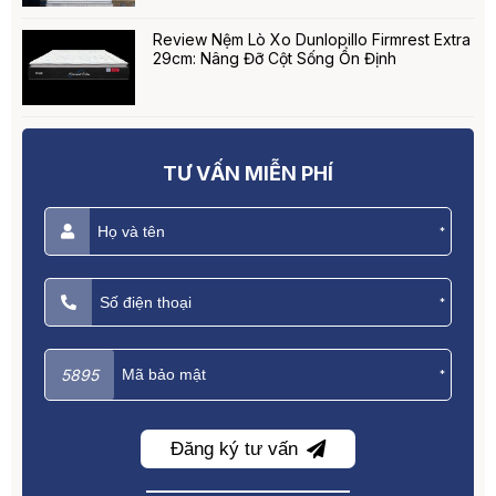
Review Nệm Lò Xo Dunlopillo Firmrest Extra
29cm: Nâng Đỡ Cột Sống Ổn Định
TƯ VẤN MIỄN PHÍ
*
*
5895
*
Đăng ký tư vấn