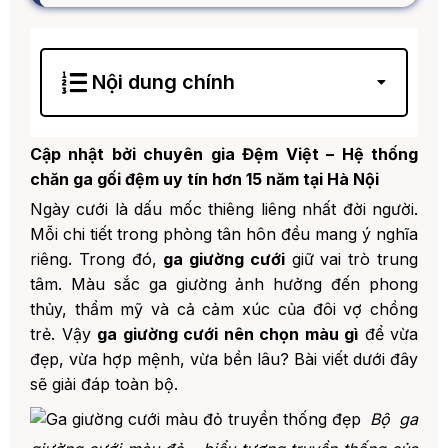
Nội dung chính
1. 1. Vì Sao Việc Chọn Màu Ga Giường Cưới
Lại Quan Trọng?
Cập nhật bởi chuyên gia Đệm Việt – Hệ thống
2. 2. Top 6 Màu Ga Giường Cưới Đẹp Và Ý
chăn ga gối đệm uy tín hơn 15 năm tại Hà Nội
Nghĩa Nhất
Ngày cưới là dấu mốc thiêng liêng nhất đời người.
1. 2.1. Ga Giường Cưới Màu Đỏ – Biểu
Mỗi chi tiết trong phòng tân hôn đều mang ý nghĩa
Tượng Hạnh Phúc Truyền Thống
riêng. Trong đó,
ga giường cưới
giữ vai trò trung
2. 2.2. Ga Giường Cưới Màu Hồng –
tâm. Màu sắc ga giường ảnh hưởng đến phong
Lãng Mạn Và Ngọt Ngào
thủy, thẩm mỹ và cả cảm xúc của đôi vợ chồng
3. 2.3. Ga Giường Cưới Màu Vàng
trẻ. Vậy
ga giường cưới nên chọn màu gì
để vừa
Kem – Sang Trọng Và Tinh Tế
đẹp, vừa hợp mệnh, vừa bền lâu? Bài viết dưới đây
4. 2.4. Ga Giường Cưới Màu Trắng –
sẽ giải đáp toàn bộ.
Hiện Đại Và Tinh Khôi
Bộ ga
5. 2.5. Ga Giường Cưới Màu Tím –
Quyền Quý Và Bí Ẩn