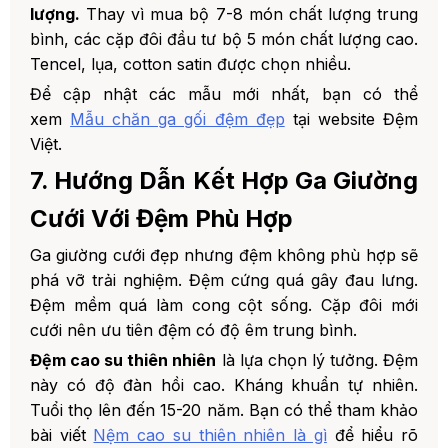
lượng.
Thay vì mua bộ 7-8 món chất lượng trung
bình, các cặp đôi đầu tư bộ 5 món chất lượng cao.
Tencel, lụa, cotton satin được chọn nhiều.
Để cập nhật các mẫu mới nhất, bạn có thể
xem
Mẫu chăn ga gối đệm đẹp
tại website Đệm
Việt.
7. Hướng Dẫn Kết Hợp Ga Giường
Cưới Với Đệm Phù Hợp
Ga giường cưới đẹp nhưng đệm không phù hợp sẽ
phá vỡ trải nghiệm. Đệm cứng quá gây đau lưng.
Đệm mềm quá làm cong cột sống. Cặp đôi mới
cưới nên ưu tiên đệm có độ êm trung bình.
Đệm cao su thiên nhiên
là lựa chọn lý tưởng. Đệm
này có độ đàn hồi cao. Kháng khuẩn tự nhiên.
Tuổi thọ lên đến 15-20 năm. Bạn có thể tham khảo
bài viết
Nệm cao su thiên nhiên là gì
để hiểu rõ