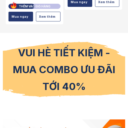
Mua ngay
HÊM VÀO GIỎ HÀNG
THÊM VÀO GIỎ HÀNG
ngay
Xem thêm
Mua ngay
Xem thêm
VUI HÈ TIẾT KIỆM -
MUA COMBO ƯU ĐÃI
TỚI 40%