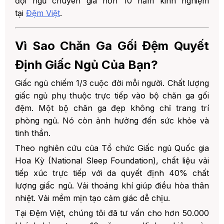
đội ngũ chuyên gia hơn 10 năm kinh nghiệm
4. 4. Mẫu Chăn Ga Gối Màu Xám -
tại
Đệm Việt
.
Trung Tính Hiện Đại
5. 5. Mẫu Chăn Ga Gối Đệm Cưới -
Vì Sao Chăn Ga Gối Đệm Quyết
Đỏ Rực Hạnh Phúc
Định Giấc Ngủ Của Bạn?
6. 6. Mẫu Chăn Ga Gối Khách Sạn -
Tinh Tế Đẳng Cấp
Giấc ngủ chiếm 1/3 cuộc đời mỗi người. Chất lượng
7. 7. Mẫu Chăn Ga Gối Hàn Quốc -
giấc ngủ phụ thuộc trực tiếp vào bộ chăn ga gối
Mềm Mại Trẻ Trung
đệm. Một bộ chăn ga đẹp không chỉ trang trí
3. Hướng Dẫn Chọn Mẫu Chăn Ga Gối Đệm
phòng ngủ. Nó còn ảnh hưởng đến sức khỏe và
Đẹp Chuẩn Chuyên Gia
tinh thần.
1. Cách 1: Chọn Theo Chất Liệu Vải
Theo nghiên cứu của Tổ chức Giấc ngủ Quốc gia
2. Cách 2: Chọn Theo Kích Thước
Hoa Kỳ (National Sleep Foundation), chất liệu vải
Giường
tiếp xúc trực tiếp với da quyết định 40% chất
3. Cách 3: Chọn Theo Phong Cách
lượng giấc ngủ. Vải thoáng khí giúp điều hòa thân
Nội Thất
nhiệt. Vải mềm mịn tạo cảm giác dễ chịu.
Tại Đệm Việt, chúng tôi đã tư vấn cho hơn 50.000
4. Kinh Nghiệm Bảo Quản Chăn Ga Gối Đệm
Bền Đẹp