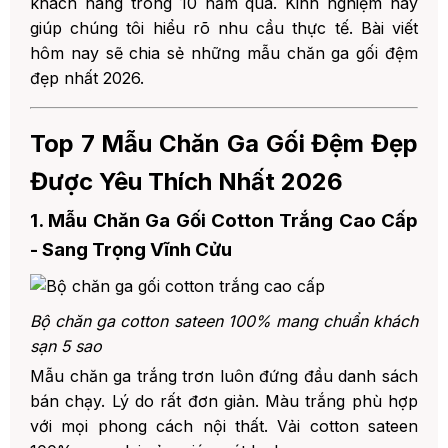
khách hàng trong 10 năm qua. Kinh nghiệm này
giúp chúng tôi hiểu rõ nhu cầu thực tế. Bài viết
5. Tại Sao Nên Chọn Mua Chăn Ga Gối Đệm
Tại Đệm Việt?
hôm nay sẽ chia sẻ những mẫu chăn ga gối đệm
1. Chuyên Môn 10+ Năm Trong
đẹp nhất 2026.
Ngành
2. Thẩm Quyền Phân Phối Chính
Top 7 Mẫu Chăn Ga Gối Đệm Đẹp
Hãng
Được Yêu Thích Nhất 2026
3. Mức Độ Tin Cậy Được Khẳng Định
1. Mẫu Chăn Ga Gối Cotton Trắng Cao Cấp
6. Bảng Giá Chăn Ga Gối Đệm Đẹp Tại Đệm
Việt 2026
- Sang Trọng Vĩnh Cửu
7. Câu Hỏi Thường Gặp Về Mẫu Chăn Ga Gối
Đệm
Bộ chăn ga cotton sateen 100% mang chuẩn khách
8. 🎁 ƯU ĐÃI ĐẶC BIỆT - LIÊN HỆ NGAY ĐỆM
VIỆT
sạn 5 sao
1. 📍 HỆ THỐNG SHOWROOM ĐỆM
Mẫu chăn ga trắng trơn luôn đứng đầu danh sách
VIỆT TẠI HÀ NỘI:
bán chạy. Lý do rất đơn giản. Màu trắng phù hợp
2. ☎️ HOTLINE TƯ VẤN MIỄN PHÍ
với mọi phong cách nội thất. Vải cotton sateen
24/7: 0344.299.888