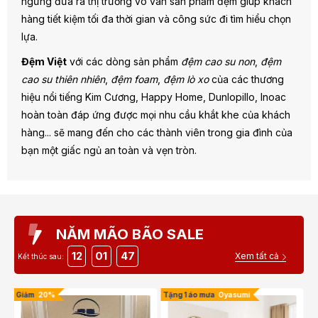
ngừng đưa ra thị trường vô vàn sản phẩm đệm giúp khách
hàng tiết kiệm tối đa thời gian và công sức đi tìm hiểu chọn
lựa.
Đệm Việt
với các dòng sản phẩm
đệm cao su non
,
đệm
cao su thiên nhiên
,
đệm foam
,
đệm lò xo
của các thương
hiệu nổi tiếng Kim Cương, Happy Home, Dunlopillo, Inoac
hoàn toàn đáp ứng được mọi nhu cầu khắt khe của khách
hàng... sẽ mang đến cho các thành viên trong gia đình của
bạn một giấc ngủ an toàn và vẹn tròn.
NĂM MÃO BÃO SALE
12
01
46
Xem tất cả
Kết thúc sau:
Giảm
20%
Tặng 1 áo mưa
Oyas