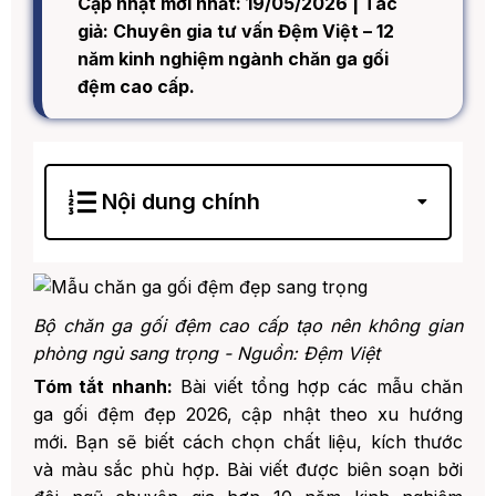
Cập nhật mới nhất: 19/05/2026 | Tác
giả: Chuyên gia tư vấn Đệm Việt – 12
năm kinh nghiệm ngành chăn ga gối
đệm cao cấp.
Nội dung chính
1. Vì Sao Chăn Ga Gối Đệm Quyết Định Giấc
Ngủ Của Bạn?
2. Top 7 Mẫu Chăn Ga Gối Đệm Đẹp Được
Yêu Thích Nhất 2026
Bộ chăn ga gối đệm cao cấp tạo nên không gian
1. 1. Mẫu Chăn Ga Gối Cotton Trắng
phòng ngủ sang trọng - Nguồn: Đệm Việt
Cao Cấp - Sang Trọng Vĩnh Cửu
Tóm tắt nhanh:
Bài viết tổng hợp các mẫu chăn
2. 2. Mẫu Chăn Ga Gối Lụa Tencel -
ga gối đệm đẹp 2026, cập nhật theo xu hướng
Đẳng Cấp Thượng Lưu
mới. Bạn sẽ biết cách chọn chất liệu, kích thước
3. 3. Mẫu Chăn Ga Gối Họa Tiết Hoa
và màu sắc phù hợp. Bài viết được biên soạn bởi
- Lãng Mạn Nữ Tính