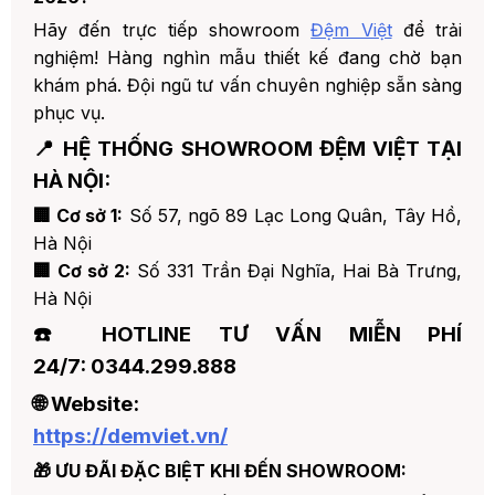
Hãy đến trực tiếp showroom
Đệm Việt
để trải
nghiệm! Hàng nghìn mẫu thiết kế đang chờ bạn
khám phá. Đội ngũ tư vấn chuyên nghiệp sẵn sàng
phục vụ.
📍 HỆ THỐNG SHOWROOM ĐỆM VIỆT TẠI
HÀ NỘI:
🏢 Cơ sở 1:
Số 57, ngõ 89 Lạc Long Quân, Tây Hồ,
Hà Nội
🏢 Cơ sở 2:
Số 331 Trần Đại Nghĩa, Hai Bà Trưng,
Hà Nội
☎️ HOTLINE TƯ VẤN MIỄN PHÍ
24/7:
0344.299.888
🌐 Website:
https://demviet.vn/
🎁 ƯU ĐÃI ĐẶC BIỆT KHI ĐẾN SHOWROOM: