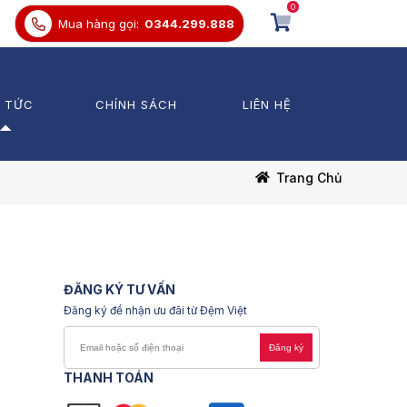
0
Mua hàng gọi:
0344.299.888
N TỨC
CHÍNH SÁCH
LIÊN HỆ
 thức Chăn Ga Gối Đệm
Chăn Ga Chun
Trang Chủ
trường
Chăn Ga Phủ
Divang
ến mãi
Chăn Lẻ
Bảo vệ đệm
Ga lẻ
Gối
ĐĂNG KÝ TƯ VẤN
Đăng ký để nhận ưu đãi từ Đệm Việt
Đăng ký
THANH TOÁN