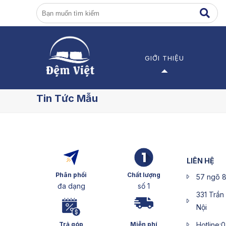
GIỚI THIỆU
Giới thiệu về Đệm Việt
Đ
Tin Tức Mẫu
Các dự án
Đ
Đ
Đ
LIÊN HỆ
Phân phối
Chất lượng
57 ngõ 8
đa dạng
số 1
331 Trần
Nội
Trả góp
Miễn phí
Hotline: