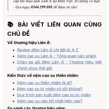
cấp khi mua nệm Liên Á tại Đệm Việt. Số lượng có hạn
- Gọi ngay
0344.299.888
để được tư vấn!
📚 BÀI VIẾT LIÊN QUAN CÙNG
CHỦ ĐỀ
Về thương hiệu Liên Á:
Review đệm Liên Á chi tiết từ A-Z
Nệm cao su Liên Á - Tổng quan sản phẩm
Chăn ga gối đệm Liên Á - Thương hiệu Việt
chinh phục thế giới
Kiến thức về nệm cao su thiên nhiên:
Nệm cao su thiên nhiên là gì?
Đệm cao su tự nhiên có tốt không?
Quy trình sản xuất đệm cao su tự nhiên
Nệm cao su nào tốt nhất hiện nay?
So sánh các thương hiệu nệm: