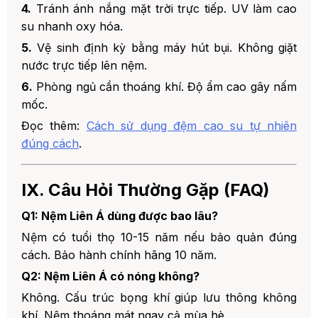
4.
Tránh ánh nắng mặt trời trực tiếp. UV làm cao
su nhanh oxy hóa.
5.
Vệ sinh định kỳ bằng máy hút bụi. Không giặt
nước trực tiếp lên nệm.
6.
Phòng ngủ cần thoáng khí. Độ ẩm cao gây nấm
mốc.
Đọc thêm:
Cách sử dụng đệm cao su tự nhiên
đúng cách
.
IX. Câu Hỏi Thường Gặp (FAQ)
Q1: Nệm Liên Á dùng được bao lâu?
Nệm có tuổi thọ 10-15 năm nếu bảo quản đúng
cách. Bảo hành chính hãng 10 năm.
Q2: Nệm Liên Á có nóng không?
Không. Cấu trúc bọng khí giúp lưu thông không
khí. Nệm thoáng mát ngay cả mùa hè.