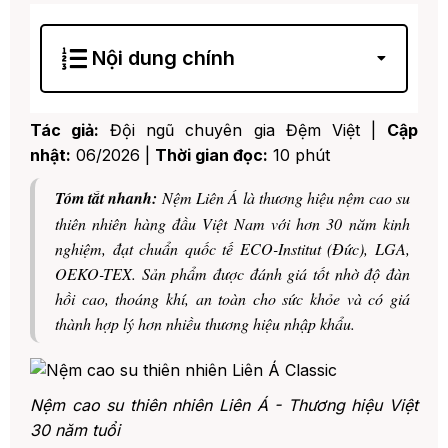
Nội dung chính
1. I. Giới Thiệu Thương Hiệu Nệm Liên Á
Tác giả:
Đội ngũ chuyên gia Đệm Việt |
Cập
2. II. Nệm Liên Á Có Tốt Không? 7 Lý Do
Khẳng Định Chất Lượng
nhật:
06/2026 |
Thời gian đọc:
10 phút
1. 1. Nguyên liệu cao su thiên nhiên
100% nguyên chất
Tóm tắt nhanh:
Nệm Liên Á là thương hiệu nệm cao su
thiên nhiên hàng đầu Việt Nam với hơn 30 năm kinh
2. 2. Đạt nhiều chứng nhận quốc tế
uy tín
nghiệm, đạt chuẩn quốc tế ECO-Institut (Đức), LGA,
OEKO-TEX. Sản phẩm được đánh giá tốt nhờ độ đàn
3. 3. Độ thoáng khí vượt trội
hồi cao, thoáng khí, an toàn cho sức khỏe và có giá
4. 4. Độ đàn hồi và nâng đỡ hoàn
thành hợp lý hơn nhiều thương hiệu nhập khẩu.
hảo
5. 5. Tuổi thọ cao, độ bền lên đến 15
năm
Nệm cao su thiên nhiên Liên Á - Thương hiệu Việt
6. 6. Kháng khuẩn, chống nấm mốc
30 năm tuổi
tự nhiên