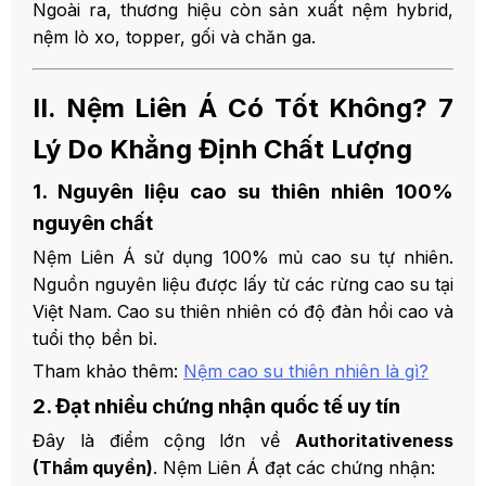
7. VII. Đối Tượng Phù Hợp Với Nệm Liên Á
Ngoài ra, thương hiệu còn sản xuất nệm hybrid,
nệm lò xo, topper, gối và chăn ga.
8. VIII. Hướng Dẫn Sử Dụng Và Bảo Quản Nệm
Liên Á Đúng Cách
9. IX. Câu Hỏi Thường Gặp (FAQ)
II. Nệm Liên Á Có Tốt Không? 7
10. X. Kết Luận: Nệm Liên Á Có Tốt Không?
Lý Do Khẳng Định Chất Lượng
11. 🎯 CTA - MUA NỆM LIÊN Á CHÍNH HÃNG
1. Nguyên liệu cao su thiên nhiên 100%
TẠI ĐỆM VIỆT
nguyên chất
1. Tại sao chọn Đệm Việt?
Nệm Liên Á sử dụng 100% mủ cao su tự nhiên.
2. 📍 ĐỊA CHỈ SHOWROOM ĐỆM
VIỆT TẠI HÀ NỘI
Nguồn nguyên liệu được lấy từ các rừng cao su tại
Việt Nam. Cao su thiên nhiên có độ đàn hồi cao và
12. 📚 BÀI VIẾT LIÊN QUAN CÙNG CHỦ ĐỀ
tuổi thọ bền bỉ.
1. 👨‍💼 VỀ TÁC GIẢ
Tham khảo thêm:
Nệm cao su thiên nhiên là gì?
2. Đạt nhiều chứng nhận quốc tế uy tín
Đây là điểm cộng lớn về
Authoritativeness
(Thẩm quyền)
. Nệm Liên Á đạt các chứng nhận: