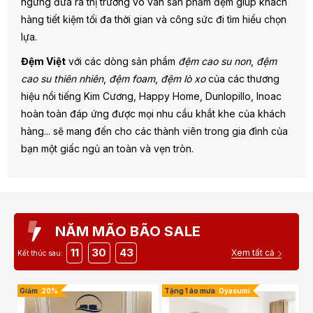
ngừng đưa ra thị trường vô vàn sản phẩm đệm giúp khách
hàng tiết kiệm tối đa thời gian và công sức đi tìm hiểu chọn
lựa.
Đệm Việt
với các dòng sản phẩm
đệm cao su non
,
đệm
cao su thiên nhiên
,
đệm foam
,
đệm lò xo
của các thương
hiệu nổi tiếng Kim Cương, Happy Home, Dunlopillo, Inoac
hoàn toàn đáp ứng được mọi nhu cầu khắt khe của khách
hàng... sẽ mang đến cho các thành viên trong gia đình của
bạn một giấc ngủ an toàn và vẹn tròn.
NĂM MÃO BÃO SALE
11
30
42
Xem tất cả
Kết thúc sau:
Giảm
20%
Tặng 1 áo mưa
Oyas