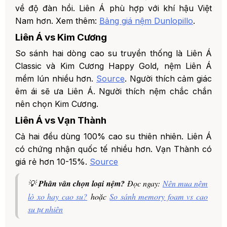
về độ đàn hồi. Liên Á phù hợp với khí hậu Việt
Nam hơn. Xem thêm:
Bảng giá nệm Dunlopillo
.
Liên Á vs Kim Cương
So sánh hai dòng cao su truyền thống là Liên Á
Classic và Kim Cương Happy Gold, nệm Liên Á
mềm lún nhiều hơn.
Source
. Người thích cảm giác
êm ái sẽ ưa Liên Á. Người thích nệm chắc chắn
nên chọn Kim Cương.
Liên Á vs Vạn Thành
Cả hai đều dùng 100% cao su thiên nhiên. Liên Á
có chứng nhận quốc tế nhiều hơn. Vạn Thành có
giá rẻ hơn 10-15%.
Source
💡
Phân vân chọn loại nệm?
Đọc ngay:
Nên mua nệm
lò xo hay cao su?
hoặc
So sánh memory foam vs cao
su tự nhiên