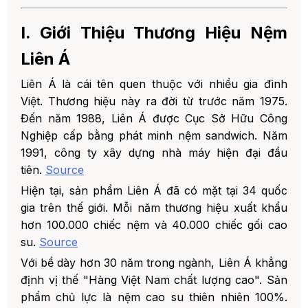
7. 7. Giá thành hợp lý so với chất
lượng
I. Giới Thiệu Thương Hiệu Nệm
Liên Á
3. III. Đánh Giá Ưu Nhược Điểm Nệm Liên Á
1. Ưu điểm nổi bật
Liên Á là cái tên quen thuộc với nhiều gia đình
2. Nhược điểm cần lưu ý
Việt. Thương hiệu này ra đời từ trước năm 1975.
Đến năm 1988, Liên Á được Cục Sở Hữu Công
4. IV. So Sánh Nệm Liên Á Với Các Thương
Nghiệp cấp bằng phát minh nệm sandwich. Năm
Hiệu Khác
1991, công ty xây dựng nhà máy hiện đại đầu
1. Liên Á vs Kymdan
tiên.
Source
2. Liên Á vs Dunlopillo
Hiện tại, sản phẩm Liên Á đã có mặt tại 34 quốc
gia trên thế giới. Mỗi năm thương hiệu xuất khẩu
3. Liên Á vs Kim Cương
hơn 100.000 chiếc nệm và 40.000 chiếc gối cao
4. Liên Á vs Vạn Thành
su.
Source
5. V. Giá Nệm Liên Á Cập Nhật Mới Nhất 2026
Với bề dày hơn 30 năm trong ngành, Liên Á khẳng
định vị thế "Hàng Việt Nam chất lượng cao". Sản
6. VI. Cách Phân Biệt Nệm Liên Á Thật Và Giả
phẩm chủ lực là nệm cao su thiên nhiên 100%.