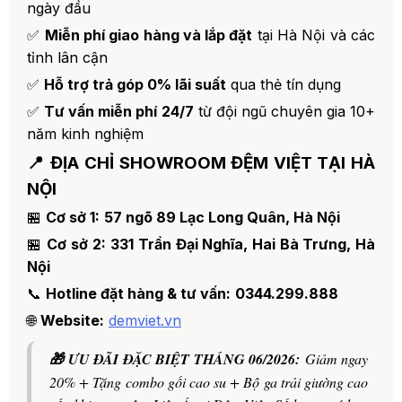
ngày đầu
✅
Miễn phí giao hàng và lắp đặt
tại Hà Nội và các
tỉnh lân cận
✅
Hỗ trợ trả góp 0% lãi suất
qua thẻ tín dụng
✅
Tư vấn miễn phí 24/7
từ đội ngũ chuyên gia 10+
năm kinh nghiệm
📍 ĐỊA CHỈ SHOWROOM ĐỆM VIỆT TẠI HÀ
NỘI
🏪
Cơ sở 1:
57 ngõ 89 Lạc Long Quân, Hà Nội
🏪
Cơ sở 2:
331 Trần Đại Nghĩa, Hai Bà Trưng, Hà
Nội
📞
Hotline đặt hàng & tư vấn:
0344.299.888
🌐
Website:
demviet.vn
🎁 ƯU ĐÃI ĐẶC BIỆT THÁNG 06/2026:
Giảm ngay
20% + Tặng combo gối cao su + Bộ ga trải giường cao