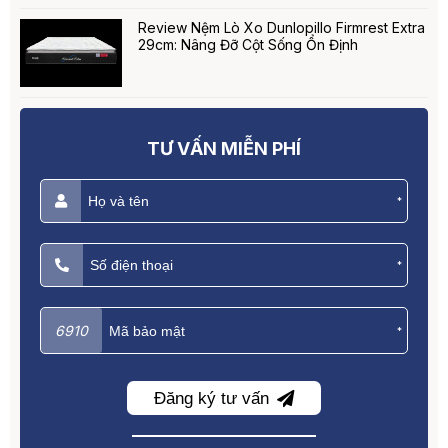
Review Nệm Lò Xo Dunlopillo Firmrest Extra
29cm: Nâng Đỡ Cột Sống Ổn Định
TƯ VẤN MIỄN PHÍ
*
*
6910
*
Đăng ký tư vấn