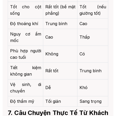
Tốt cho cột
Rất tốt (bề mặt
Tốt (nếu
sống
phẳng)
giường tốt)
Độ thoáng khí
Trung bình
Cao
Nguy cơ ẩm
Cao
Thấp
mốc
Phù hợp người
Không
Có
cao tuổi
Tiết kiệm
Rất tốt
Trung bình
không gian
Vệ sinh, di
Dễ
Khó
chuyển
Độ thẩm mỹ
Tối giản
Sang trọng
7. Câu Chuyện Thực Tế Từ Khách