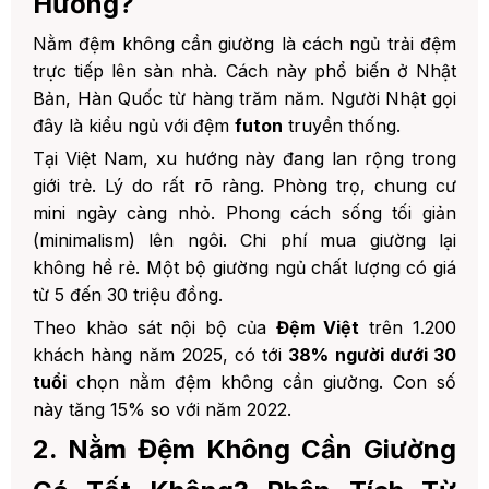
Hướng?
TỚI 50%
1. 🏠 Hệ thống showroom Đệm Việt
Nằm đệm không cần giường là cách ngủ trải đệm
tại Hà Nội:
trực tiếp lên sàn nhà. Cách này phổ biến ở Nhật
Bản, Hàn Quốc từ hàng trăm năm. Người Nhật gọi
2. 📞 Hotline tư vấn 24/7:
0344.299.888
đây là kiểu ngủ với đệm
futon
truyền thống.
3. 🌐 Website: https://demviet.vn/
Tại Việt Nam, xu hướng này đang lan rộng trong
giới trẻ. Lý do rất rõ ràng. Phòng trọ, chung cư
mini ngày càng nhỏ. Phong cách sống tối giản
(minimalism) lên ngôi. Chi phí mua giường lại
không hề rẻ. Một bộ giường ngủ chất lượng có giá
từ 5 đến 30 triệu đồng.
Theo khảo sát nội bộ của
Đệm Việt
trên 1.200
khách hàng năm 2025, có tới
38% người dưới 30
tuổi
chọn nằm đệm không cần giường. Con số
này tăng 15% so với năm 2022.
2. Nằm Đệm Không Cần Giường