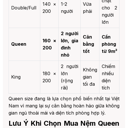
chật
140 ×
1-2
Vừa
Double/Full
cho 2
200
người
phải
người
lớn
2 người
Cân
Cần
160 ×
lớn, gia
Queen
bằng
phòng
200
đình
tốt
từ 9m²
nhỏ
2 người
Chiếm
Không
180 ×
lớn
nhiều
King
gian
200
(rộng
diện
tối đa
rãi)
tích
Queen size đang là lựa chọn phổ biến nhất tại Việt
Nam vì mang lại sự cân bằng hoàn hảo giữa không
gian ngủ thoải mái và diện tích phòng hợp lý.
Lưu Ý Khi Chọn Mua Nệm Queen