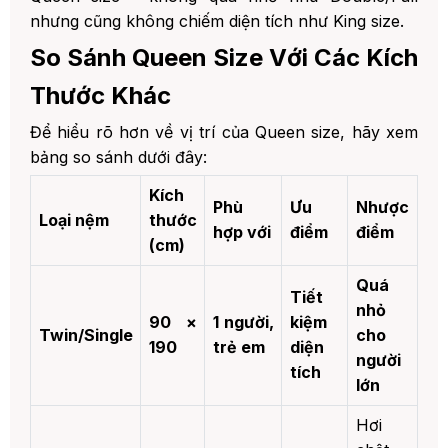
nhưng cũng không chiếm diện tích như King size.
So Sánh Queen Size Với Các Kích
Thước Khác
Để hiểu rõ hơn về vị trí của Queen size, hãy xem
bảng so sánh dưới đây:
Kích
Phù
Ưu
Nhược
Loại nệm
thước
hợp với
điểm
điểm
(cm)
Quá
Tiết
nhỏ
90 ×
1 người,
kiệm
Twin/Single
cho
190
trẻ em
diện
người
tích
lớn
Hơi