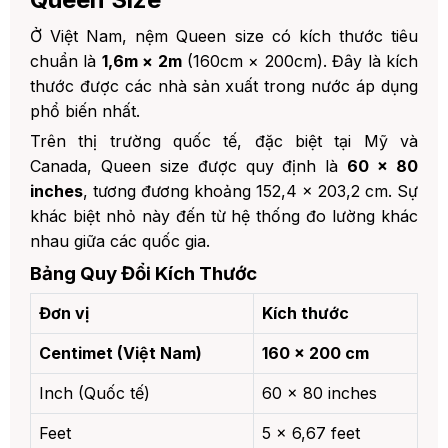
7. Lưu Ý Khi Chọn Mua Nệm Queen
Size
Ở Việt Nam, nệm Queen size có kích thước tiêu
chuẩn là
1,6m × 2m
(160cm × 200cm). Đây là kích
8. Kết Luận
thước được các nhà sản xuất trong nước áp dụng
9. Sản phẩm gợi ý từ Đệm Việt
phổ biến nhất.
Trên thị trường quốc tế, đặc biệt tại Mỹ và
Canada, Queen size được quy định là
60 × 80
inches
, tương đương khoảng 152,4 × 203,2 cm. Sự
khác biệt nhỏ này đến từ hệ thống đo lường khác
nhau giữa các quốc gia.
Bảng Quy Đổi Kích Thước
Đơn vị
Kích thước
Centimet (Việt Nam)
160 × 200 cm
Inch (Quốc tế)
60 × 80 inches
Feet
5 × 6,67 feet