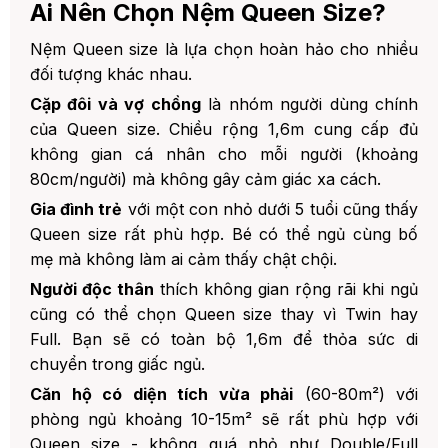
Ai Nên Chọn Nệm Queen Size?
Nệm Queen size là lựa chọn hoàn hảo cho nhiều
đối tượng khác nhau.
Cặp đôi và vợ chồng
là nhóm người dùng chính
của Queen size. Chiều rộng 1,6m cung cấp đủ
không gian cá nhân cho mỗi người (khoảng
80cm/người) mà không gây cảm giác xa cách.
Gia đình trẻ
với một con nhỏ dưới 5 tuổi cũng thấy
Queen size rất phù hợp. Bé có thể ngủ cùng bố
mẹ mà không làm ai cảm thấy chật chội.
Người độc thân
thích không gian rộng rãi khi ngủ
cũng có thể chọn Queen size thay vì Twin hay
Full. Bạn sẽ có toàn bộ 1,6m để thỏa sức di
chuyển trong giấc ngủ.
Căn hộ có diện tích vừa phải
(60-80m²) với
phòng ngủ khoảng 10-15m² sẽ rất phù hợp với
Queen size - không quá nhỏ như Double/Full