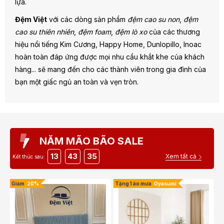
lựa.
Đệm Việt
với các dòng sản phẩm
đệm cao su non
,
đệm
cao su thiên nhiên
,
đệm foam
,
đệm lò xo
của các thương
hiệu nổi tiếng Kim Cương, Happy Home, Dunlopillo, Inoac
hoàn toàn đáp ứng được mọi nhu cầu khắt khe của khách
hàng... sẽ mang đến cho các thành viên trong gia đình của
bạn một giấc ngủ an toàn và vẹn tròn.
NĂM MÃO BÃO SALE
13
43
34
Xem tất cả
Kết thúc sau:
Giảm
20%
Tặng 1 áo mưa
Oyasumi