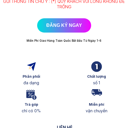
GỬI THÔNG TIN CHÚ Ý : (*) QUÝ KHÁCH VUI LÒNG KHÔNG ĐỂ
TRỐNG
ĐĂNG KÝ NGAY
Miễn Phí Giao Hàng Toàn Quốc Bắt Đầu Từ Ngày 1-6
Phân phối
Chất lượng
đa dạng
số 1
Trả góp
Miễn phí
chỉ có 0%
vận chuyển
LIÊN HỆ