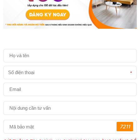
*
7211