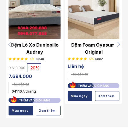
5
Đệm Lò Xo Dunlopillo
Đệm Foam Oyasumi
rt
Audrey
Original
5/5
6838
5/5
5882
Liên hệ
-20%
9.618.000
Trả góp từ
7.694.000
Trả góp từ
THÊM VÀO GIỎ HÀNG
641.167/tháng
Mua ngay
Xem thêm
THÊM VÀO GIỎ HÀNG
Mua ngay
Xem thêm