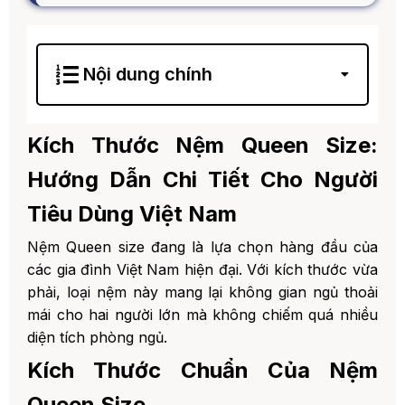
Nội dung chính
1. Kích Thước Nệm Queen Size: Hướng Dẫn
Chi Tiết Cho Người Tiêu Dùng Việt Nam
Kích Thước Nệm Queen Size:
1. Kích Thước Chuẩn Của Nệm
Queen Size
Hướng Dẫn Chi Tiết Cho Người
1. Bảng Quy Đổi Kích Thước
Tiêu Dùng Việt Nam
2. Các Biến Thể Kích Thước Queen
Size
Nệm Queen size đang là lựa chọn hàng đầu của
các gia đình Việt Nam hiện đại. Với kích thước vừa
3. Yêu Cầu Không Gian Phòng Ngủ
phải, loại nệm này mang lại không gian ngủ thoải
4. Độ Dày Nệm Khuyến Nghị
mái cho hai người lớn mà không chiếm quá nhiều
diện tích phòng ngủ.
5. Ai Nên Chọn Nệm Queen Size?
Kích Thước Chuẩn Của Nệm
6. So Sánh Queen Size Với Các Kích
Thước Khác
Queen Size