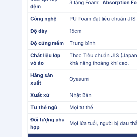
3 tầng Foam:
Absorption Fo
đệm
Công nghệ
PU Foam đạt tiêu chuẩn JIS 
Độ dày
15cm
Độ cứng mềm
Trung bình
Chất liệu lớp
Theo Tiêu chuẩn JIS (Japan I
vỏ áo
khả năng thoáng khí cao.
Hãng sản
Oyasumi
xuất
Xuất xứ
Nhật Bản
Tư thế ngủ
Mọi tư thế
Đối tượng phù
Mọi lứa tuổi, người bị đau th
hợp