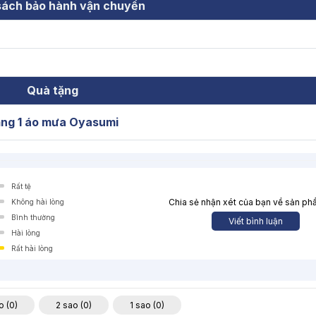
sách bảo hành vận chuyển
Quà tặng
ng 1 áo mưa Oyasumi
Rất tệ
Chia sẻ nhận xét của bạn về sản p
Không hài lòng
Bình thường
Viết bình luận
Hài lòng
Rất hài lòng
o (0)
2 sao (0)
1 sao (0)