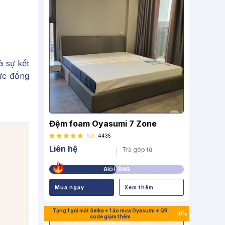
à sự kết
ực đồng
Đệm foam Oyasumi 7 Zone
5/5
4435
Liên hệ
Trả góp từ
GIỎ HÀNG
Mua ngay
Xem thêm
Tặng 1 gối mát Seika + 1 áo mưa Oyasumi + QR
10%
code giảm thêm