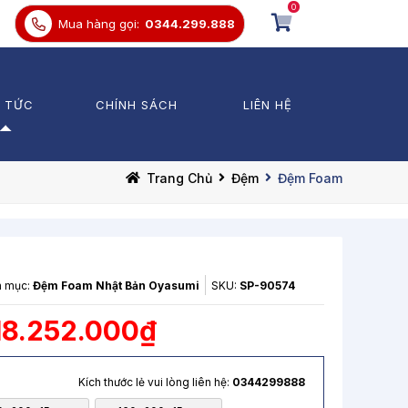
0
Mua hàng gọi:
0344.299.888
N TỨC
CHÍNH SÁCH
LIÊN HỆ
 thức Chăn Ga Gối Đệm
Chăn Ga Chun
Trang Chủ
Đệm
Đệm Foam
trường
Chăn Ga Phủ
Divang
ến mãi
Chăn Lẻ
Bảo vệ đệm
Ga lẻ
Gối
h mục:
Đệm Foam Nhật Bản Oyasumi
SKU:
SP-90574
 18.252.000₫
Kích thước lẻ vui lòng liên hệ:
0344299888