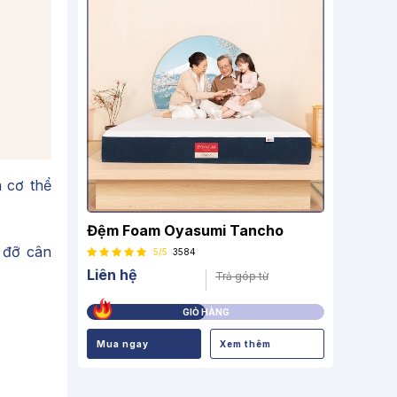
 cơ thể
Đệm Foam Oyasumi Tancho
 đỡ cân
5/5
3584
Liên hệ
Trả góp từ
GIỎ HÀNG
Mua ngay
Xem thêm