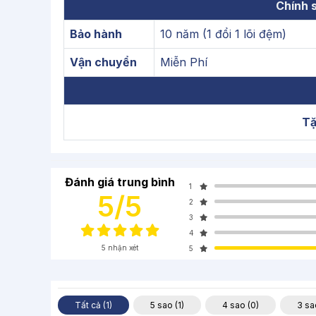
Chính 
Bảo hành
10 năm (1 đổi 1 lõi đệm)
Vận chuyển
Miễn Phí
Tặ
Đánh giá trung bình
1
5/5
2
3
4
5 nhận xét
5
Tất cả (1)
5 sao (1)
4 sao (0)
3 sa