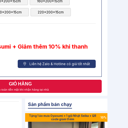
0x200x15cm
160x200x15cm
0x200x15cm
220x200x15cm
umi + Giảm thêm 10% khi thanh
Liên hệ Zalo & Hotline có giá tốt nhất
GIỎ HÀNG
 toán tiền mặt khi nhận hàng tại nhà
Sản phẩm bán chạy
Tặng 1 áo mưa Oyasumi + 1 gối Nhật Seika + QR
10%
code giảm thêm