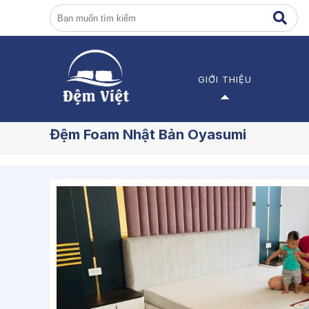
GIỚI THIỆU
Giới thiệu về Đệm Việt
Đ
Đệm Foam Nhật Bản Oyasumi
Các dự án
Đ
Đ
Đ