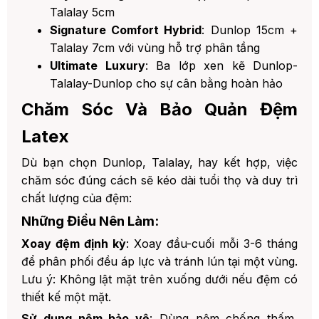
Talalay 5cm
Signature Comfort Hybrid
: Dunlop 15cm +
Talalay 7cm với vùng hỗ trợ phân tầng
Ultimate Luxury
: Ba lớp xen kẽ Dunlop-
Talalay-Dunlop cho sự cân bằng hoàn hảo
Chăm Sóc Và Bảo Quản Đệm
Latex
Dù bạn chọn Dunlop, Talalay, hay kết hợp, việc
chăm sóc đúng cách sẽ kéo dài tuổi thọ và duy trì
chất lượng của đệm:
Những Điều Nên Làm:
Xoay đệm định kỳ
: Xoay đầu-cuối mỗi 3-6 tháng
để phân phối đều áp lực và tránh lún tại một vùng.
Lưu ý: Không lật mặt trên xuống dưới nếu đệm có
thiết kế một mặt.
Sử dụng nệm bảo vệ
: Dùng nệm chống thấm,