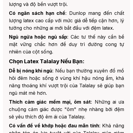
lượng và độ bền vượt trội.
Có ngân sách hạn chế
: Dunlop mang đến chất
lượng latex cao cấp với mức giá dễ tiếp cận hơn, lý
tưởng cho những ai mới bắt đầu với đệm latex.
Ngủ ngửa hoặc ngủ sấp
: Các tư thế này cần bề
mặt vững chắc hơn để duy trì đường cong tự
nhiên của cột sống.
Chọn Latex Talalay Nếu Bạn:
Dễ bị nóng khi ngủ
: Nếu bạn thường xuyên đổ mồ
hôi đêm hoặc sống ở vùng khí hậu nóng ẩm, khả
năng thoáng khí vượt trội của Talalay sẽ giúp bạn
ngủ mát mẻ hơn.
Thích cảm giác mềm mại, ôm sát
: Những ai ưa
chuộng cảm giác được "ôm" nhẹ nhàng bởi đệm
sẽ yêu thích độ êm ái của Talalay.
Có vấn đề về khớp hoặc đau mãn tính
: Khả năng
phân tán áp lực tuyệt vời của Talalay giúp giảm