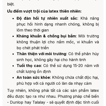
5. Về Trải Nghiệm Nhiệt Độ
biệt.
6. Về Giá Thành
Ưu điểm vượt trội của latex thiên nhiên:
Độ đàn hồi tự nhiên xuất sắc
: Khả năng
5. Lựa Chọn Công Nghệ Phù Hợp Với Nhu Cầu
Của Bạn
phục hồi hình dạng nhanh chóng, không bị
1. Chọn Latex Dunlop Nếu Bạn:
lõm theo thời gian
Kháng khuẩn & chống bụi bẩm
: Môi trường
2. Chọn Latex Talalay Nếu Bạn:
không thuận lợi cho nấm mốc, vi khuẩn và
3. Lựa Chọn Kết Hợp: Tận Dụng Ưu
bọ chét phát triển
Điểm Của Cả Hai
Thân thiện với môi trường
: Có thể phân hủy
sinh học, không gây hại cho hành tinh
6. Chăm Sóc Và Bảo Quản Đệm Latex
Tuổi thọ cao
: Có thể sử dụng 15-20 năm với
1. Những Điều Nên Làm:
chất lượng ổn định
2. Những Điều Không Nên Làm:
An toàn sức khỏe
: Không chứa chất độc hại,
phù hợp với cả người có làn da nhạy cảm
3. Thời Gian Thích Nghi Với Đệm
Mới
Tuy nhiên, không phải tất cả các sản phẩm latex
đều được tạo ra như nhau. Phương pháp chế biến
7. Những Câu Hỏi Thường Gặp Về Công Nghệ
Dunlop & Talalay
- Dunlop hay Talalay - sẽ quyết định đặc tính cuối