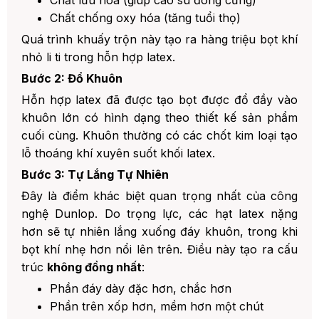
2. Công Nghệ Infusion (Truyền Chất
Liệu)
Chất chống oxy hóa (tăng tuổi thọ)
Quá trình khuấy trộn này tạo ra hàng triệu bọt khí
3. Thiết Kế Phân Vùng Nâng Cao
nhỏ li ti trong hỗn hợp latex.
4. Latex Tái Chế Và Kinh Tế Tuần
Bước 2: Đổ Khuôn
Hoàn
Hỗn hợp latex đã được tạo bọt được đổ đầy vào
9. Tại Sao Nên Chọn Đệm Dunlopillo?
khuôn lớn có hình dạng theo thiết kế sản phẩm
1. Di Sản Lịch Sử
cuối cùng. Khuôn thường có các chốt kim loại tạo
lỗ thoáng khí xuyên suốt khối latex.
2. Kiểm Soát Chất Lượng Nghiêm
Ngặt
Bước 3: Tự Lắng Tự Nhiên
3. Đa Dạng Lựa Chọn
Đây là điểm khác biệt quan trọng nhất của công
nghệ Dunlop. Do trọng lực, các hạt latex nặng
4. Chính Sách Bảo Hành Và Hậu Mãi
hơn sẽ tự nhiên lắng xuống đáy khuôn, trong khi
5. Mạng Lưới Phân Phối Rộng Khắp
bọt khí nhẹ hơn nổi lên trên. Điều này tạo ra cấu
trúc
không đồng nhất
:
10. Kết Luận: Đầu Tư Cho Giấc Ngủ Chất
Lượng
Phần đáy dày đặc hơn, chắc hơn
Phần trên xốp hơn, mềm hơn một chút