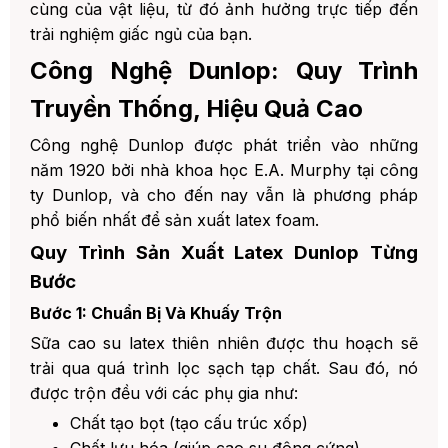
cùng của vật liệu, từ đó ảnh hưởng trực tiếp đến
1. Latex Dunlop và Talalay có gây dị
ứng không?
trải nghiệm giấc ngủ của bạn.
2. Mùi của đệm latex mới có hại
Công Nghệ Dunlop: Quy Trình
không?
Truyền Thống, Hiệu Quả Cao
3. Đệm latex có thể sử dụng cho trẻ
em không?
Công nghệ Dunlop được phát triển vào những
4. Sự khác biệt giữa latex tổng hợp
năm 1920 bởi nhà khoa học E.A. Murphy tại công
và latex thiên nhiên?
ty Dunlop, và cho đến nay vẫn là phương pháp
5. Làm thế nào để phân biệt latex
phổ biến nhất để sản xuất latex foam.
Dunlop và Talalay khi mua hàng?
Quy Trình Sản Xuất Latex Dunlop Từng
6. Đệm latex có cần lò xo bên trong
Bước
không?
Bước 1: Chuẩn Bị Và Khuấy Trộn
7. Có nên chọn đệm có nhiều lớp
latex khác nhau không?
Sữa cao su latex thiên nhiên được thu hoạch sẽ
trải qua quá trình lọc sạch tạp chất. Sau đó, nó
8. Xu Hướng Công Nghệ Latex Trong Tương
Lai
được trộn đều với các phụ gia như:
1. Latex Hữu Cơ (Organic Latex)
Chất tạo bọt (tạo cấu trúc xốp)
Chất lưu hóa (giúp cao su đông cứng)