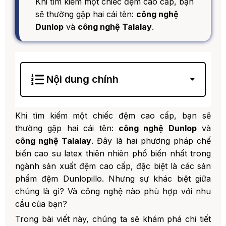
Khi tìm kiếm một chiếc đệm cao cấp, bạn
sẽ thường gặp hai cái tên:
công nghệ
Dunlop
và
công nghệ Talalay
.
Nội dung chính
1. Tầm Quan Trọng Của Công Nghệ Latex
Trong Đệm Cao Cấp
Khi tìm kiếm một chiếc đệm cao cấp, bạn sẽ
1. Cao Su Latex Thiên Nhiên -
thường gặp hai cái tên:
công nghệ Dunlop
và
Nguyên Liệu Vàng Cho Giấc Ngủ
công nghệ Talalay
. Đây là hai phương pháp chế
2. Công Nghệ Dunlop: Quy Trình Truyền
biến cao su latex thiên nhiên phổ biến nhất trong
Thống, Hiệu Quả Cao
ngành sản xuất đệm cao cấp, đặc biệt là các sản
1. Quy Trình Sản Xuất Latex Dunlop
phẩm đệm Dunlopillo. Nhưng sự khác biệt giữa
Từng Bước
chúng là gì? Và công nghệ nào phù hợp với nhu
2. Đặc Điểm Nổi Bật Của Latex
cầu của bạn?
Dunlop
Trong bài viết này, chúng ta sẽ khám phá chi tiết
3. Ứng Dụng Công Nghệ Dunlop