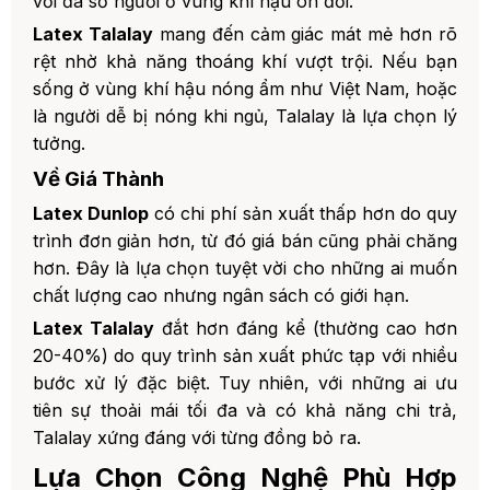
với đa số người ở vùng khí hậu ôn đới.
Latex Talalay
mang đến cảm giác mát mẻ hơn rõ
rệt nhờ khả năng thoáng khí vượt trội. Nếu bạn
sống ở vùng khí hậu nóng ẩm như Việt Nam, hoặc
là người dễ bị nóng khi ngủ, Talalay là lựa chọn lý
tưởng.
Về Giá Thành
Latex Dunlop
có chi phí sản xuất thấp hơn do quy
trình đơn giản hơn, từ đó giá bán cũng phải chăng
hơn. Đây là lựa chọn tuyệt vời cho những ai muốn
chất lượng cao nhưng ngân sách có giới hạn.
Latex Talalay
đắt hơn đáng kể (thường cao hơn
20-40%) do quy trình sản xuất phức tạp với nhiều
bước xử lý đặc biệt. Tuy nhiên, với những ai ưu
tiên sự thoải mái tối đa và có khả năng chi trả,
Talalay xứng đáng với từng đồng bỏ ra.
Lựa Chọn Công Nghệ Phù Hợp