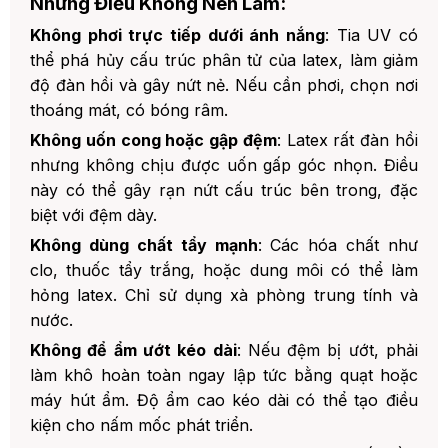
Những Điều Không Nên Làm:
Không phơi trực tiếp dưới ánh nắng
: Tia UV có
thể phá hủy cấu trúc phân tử của latex, làm giảm
độ đàn hồi và gây nứt nẻ. Nếu cần phơi, chọn nơi
thoáng mát, có bóng râm.
Không uốn cong hoặc gập đệm
: Latex rất đàn hồi
nhưng không chịu được uốn gấp góc nhọn. Điều
này có thể gây rạn nứt cấu trúc bên trong, đặc
biệt với đệm dày.
Không dùng chất tẩy mạnh
: Các hóa chất như
clo, thuốc tẩy trắng, hoặc dung môi có thể làm
hỏng latex. Chỉ sử dụng xà phòng trung tính và
nước.
Không để ẩm ướt kéo dài
: Nếu đệm bị ướt, phải
làm khô hoàn toàn ngay lập tức bằng quạt hoặc
máy hút ẩm. Độ ẩm cao kéo dài có thể tạo điều
kiện cho nấm mốc phát triển.