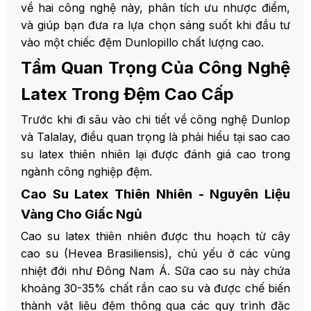
về hai công nghệ này, phân tích ưu nhược điểm,
Trong Đệm Dunlopillo
và giúp bạn đưa ra lựa chọn sáng suốt khi đầu tư
3. Công Nghệ Talalay: Đỉnh Cao Của Sự Tinh
vào một chiếc đệm Dunlopillo chất lượng cao.
Tế
Tầm Quan Trọng Của Công Nghệ
1. Quy Trình Sản Xuất Latex Talalay
Chi Tiết
Latex Trong Đệm Cao Cấp
2. Đặc Điểm Độc Đáo Của Latex
Talalay
Trước khi đi sâu vào chi tiết về công nghệ Dunlop
và Talalay, điều quan trọng là phải hiểu tại sao cao
3. Ứng Dụng Công Nghệ Talalay
Trong Đệm Dunlopillo
su latex thiên nhiên lại được đánh giá cao trong
ngành công nghiệp đệm.
4. So Sánh Chi Tiết: Dunlop vs Talalay
Cao Su Latex Thiên Nhiên - Nguyên Liệu
1. Về Mật Độ Và Độ Cứng
Vàng Cho Giấc Ngủ
2. Về Khả Năng Thoáng Khí
Cao su latex thiên nhiên được thu hoạch từ cây
3. Về Khả Năng Ôm Sát Và Giảm Áp
cao su (Hevea Brasiliensis), chủ yếu ở các vùng
Lực
nhiệt đới như Đông Nam Á. Sữa cao su này chứa
khoảng 30-35% chất rắn cao su và được chế biến
4. Về Độ Bền Và Tuổi Thọ
thành vật liệu đệm thông qua các quy trình đặc