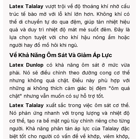
Latex Talalay
vượt trội về độ thoáng khí nhờ cấu
trúc tế bào mở với lỗ khí lớn hơn. Không khí có
thể di chuyển tự do qua đệm, giúp tản nhiệt hiệu
quả và duy trì nhiệt độ mát mẻ suốt đêm. Đây là
lựa chọn tuyệt vời cho khí hậu nóng ẩm hoặc
người hay đổ mồ hôi khi ngủ.
Về Khả Năng Ôm Sát Và Giảm Áp Lực
Latex Dunlop
có khả năng ôm sát ở mức vừa
phải. Nó sẽ điều chỉnh theo đường cong cơ thể
nhưng không quá chặt. Điều này phù hợp với
những ai không thích cảm giác bị đệm "ôm quá
chặt" nhưng vẫn muốn có sự hỗ trợ tốt.
Latex Talalay
xuất sắc trong việc ôm sát cơ thể.
Nó phản ứng nhanh với trọng lượng và nhiệt độ
cơ thể, tạo ra bề mặt ngủ tùy chỉnh riêng cho từng
người. Khả năng phân tán áp lực của Talalay đặc
biệt tốt cho người có vấn đề về khớp, viêm khớp,