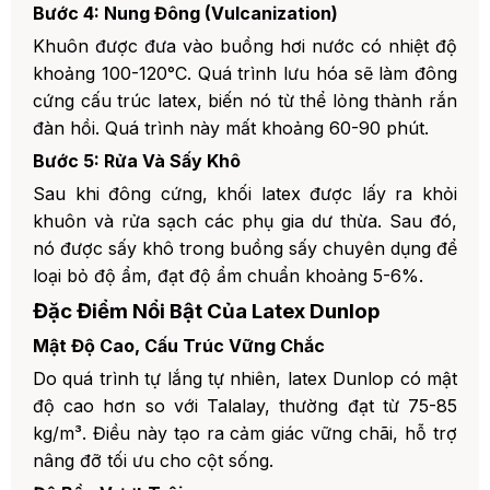
Bước 4: Nung Đông (Vulcanization)
Khuôn được đưa vào buồng hơi nước có nhiệt độ
khoảng 100-120°C. Quá trình lưu hóa sẽ làm đông
cứng cấu trúc latex, biến nó từ thể lỏng thành rắn
đàn hồi. Quá trình này mất khoảng 60-90 phút.
Bước 5: Rửa Và Sấy Khô
Sau khi đông cứng, khối latex được lấy ra khỏi
khuôn và rửa sạch các phụ gia dư thừa. Sau đó,
nó được sấy khô trong buồng sấy chuyên dụng để
loại bỏ độ ẩm, đạt độ ẩm chuẩn khoảng 5-6%.
Đặc Điểm Nổi Bật Của Latex Dunlop
Mật Độ Cao, Cấu Trúc Vững Chắc
Do quá trình tự lắng tự nhiên, latex Dunlop có mật
độ cao hơn so với Talalay, thường đạt từ 75-85
kg/m³. Điều này tạo ra cảm giác vững chãi, hỗ trợ
nâng đỡ tối ưu cho cột sống.