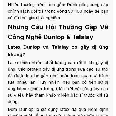
Nhiều thương hiệu, bao gồm Dunlopillo, cung cấp
chính sách đổi trả trong vòng 90-100 ngày để bạn
có đủ thời gian trải nghiệm.
Những Câu Hỏi Thường Gặp Về
Công Nghệ Dunlop & Talalay
Latex Dunlop và Talalay có gây dị ứng
không?
Latex thiên nhiên chất lượng cao rất ít khi gây dị
ứng. Các protein gây dị ứng trong sữa cao su thô
đã được loại bỏ gần như hoàn toàn qua quá trình
rửa nhiều lần. Tuy nhiên, nếu bạn có tiền sử dị
ứng latex nghiêm trọng (đặc biệt với găng tay cao
su y tế), hãy tham khảo ý kiến bác sĩ trước khi sử
dụng.
Đệm Dunlopillo sử dụng latex đã qua kiểm định
nghiêm ngặt về an toàn và thường có chứng nhận