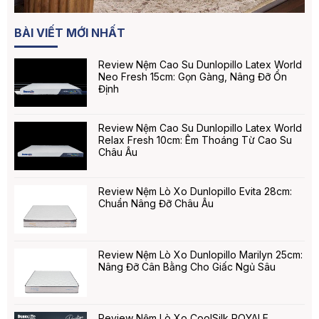
BÀI VIẾT MỚI NHẤT
Review Nệm Cao Su Dunlopillo Latex World
Neo Fresh 15cm: Gọn Gàng, Nâng Đỡ Ổn
Định
Review Nệm Cao Su Dunlopillo Latex World
Relax Fresh 10cm: Êm Thoáng Từ Cao Su
Châu Âu
Review Nệm Lò Xo Dunlopillo Evita 28cm:
Chuẩn Nâng Đỡ Châu Âu
Review Nệm Lò Xo Dunlopillo Marilyn 25cm:
Nâng Đỡ Cân Bằng Cho Giấc Ngủ Sâu
Review Nệm Lò Xo CoolSilk ROYALE