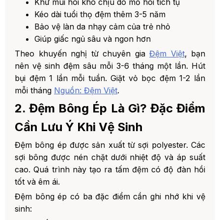
Khử mùi hôi khó chịu do mồ hôi tích tụ
Kéo dài tuổi thọ đệm thêm 3-5 năm
2. 📍 HỆ THỐNG CỬA HÀNG ĐỆM
VIỆT TẠI HÀ NỘI:
Bảo vệ làn da nhạy cảm của trẻ nhỏ
Giúp giấc ngủ sâu và ngon hơn
3. 📞 HOTLINE TƯ VẤN 24/7:
0344.299.888
Theo khuyến nghị từ chuyên gia
Đệm Việt
, bạn
nên vệ sinh đệm sâu mỗi 3-6 tháng một lần. Hút
4. 🌐 Website: https://demviet.vn/
bụi đệm 1 lần mỗi tuần. Giặt vỏ bọc đệm 1-2 lần
mỗi tháng
Nguồn: Đệm Việt
.
2. Đệm Bông Ép Là Gì? Đặc Điểm
Cần Lưu Ý Khi Vệ Sinh
Đệm bông ép được sản xuất từ sợi polyester. Các
sợi bông được nén chặt dưới nhiệt độ và áp suất
cao. Quá trình này tạo ra tấm đệm có độ đàn hồi
tốt và êm ái.
Đệm bông ép có ba đặc điểm cần ghi nhớ khi vệ
sinh: