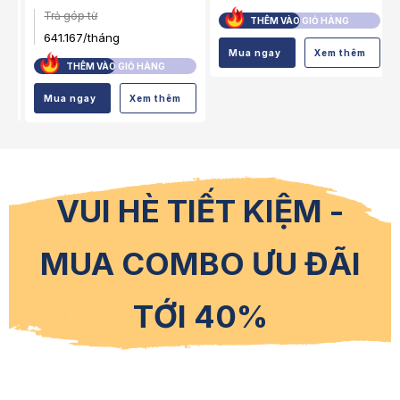
Trả góp từ
THÊM VÀO GIỎ HÀNG
641.167/tháng
Mua ngay
Xem th
 HÀNG
THÊM VÀO GIỎ HÀNG
em thêm
Mua ngay
Xem thêm
VUI HÈ TIẾT KIỆM -
MUA COMBO ƯU ĐÃI
TỚI 40%