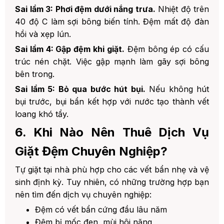
Sai lầm 3: Phơi đệm dưới nắng trưa.
Nhiệt độ trên
40 độ C làm sợi bông biến tính. Đệm mất độ đàn
hồi và xẹp lún.
Sai lầm 4: Gập đệm khi giặt.
Đệm bông ép có cấu
trúc nén chặt. Việc gập mạnh làm gãy sợi bông
bên trong.
Sai lầm 5: Bỏ qua bước hút bụi.
Nếu không hút
bụi trước, bụi bẩn kết hợp với nước tạo thành vết
loang khó tẩy.
6. Khi Nào Nên Thuê Dịch Vụ
Giặt Đệm Chuyên Nghiệp?
Tự giặt tại nhà phù hợp cho các vết bẩn nhẹ và vệ
sinh định kỳ. Tuy nhiên, có những trường hợp bạn
nên tìm đến dịch vụ chuyên nghiệp:
Đệm có vết bẩn cứng đầu lâu năm
Đệm bị mốc đen, mùi hôi nặng