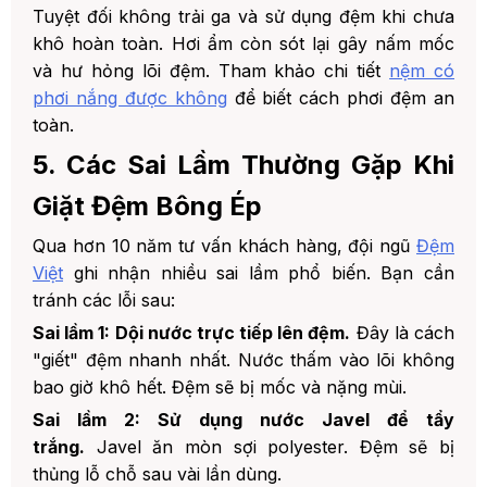
Tuyệt đối không trải ga và sử dụng đệm khi chưa
khô hoàn toàn. Hơi ẩm còn sót lại gây nấm mốc
và hư hỏng lõi đệm. Tham khảo chi tiết
nệm có
phơi nắng được không
để biết cách phơi đệm an
toàn.
5. Các Sai Lầm Thường Gặp Khi
Giặt Đệm Bông Ép
Qua hơn 10 năm tư vấn khách hàng, đội ngũ
Đệm
Việt
ghi nhận nhiều sai lầm phổ biến. Bạn cần
tránh các lỗi sau:
Sai lầm 1: Dội nước trực tiếp lên đệm.
Đây là cách
"giết" đệm nhanh nhất. Nước thấm vào lõi không
bao giờ khô hết. Đệm sẽ bị mốc và nặng mùi.
Sai lầm 2: Sử dụng nước Javel để tẩy
trắng.
Javel ăn mòn sợi polyester. Đệm sẽ bị
thủng lỗ chỗ sau vài lần dùng.