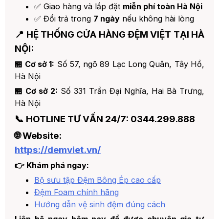
✅ Giao hàng và lắp đặt
miễn phí toàn Hà Nội
✅ Đổi trả trong
7 ngày
nếu không hài lòng
📍 HỆ THỐNG CỬA HÀNG ĐỆM VIỆT TẠI HÀ
NỘI:
🏪 Cơ sở 1:
Số 57, ngõ 89 Lạc Long Quân, Tây Hồ,
Hà Nội
🏪 Cơ sở 2:
Số 331 Trần Đại Nghĩa, Hai Bà Trưng,
Hà Nội
📞 HOTLINE TƯ VẤN 24/7:
0344.299.888
🌐 Website:
https://demviet.vn/
👉 Khám phá ngay:
Bộ sưu tập Đệm Bông Ép cao cấp
Đệm Foam chính hãng
Hướng dẫn vệ sinh đệm đúng cách
Liên hệ ngay hôm nay để được chuyên gia tư