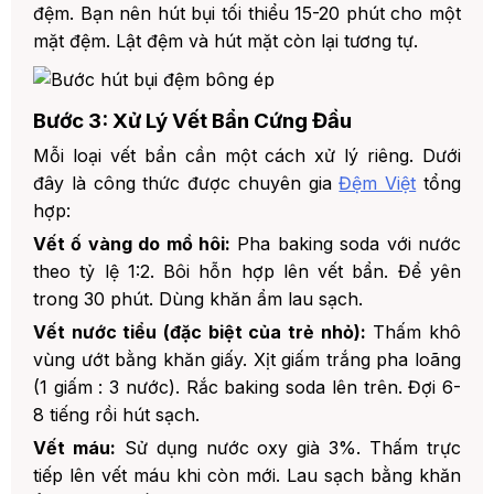
đệm. Bạn nên hút bụi tối thiểu 15-20 phút cho một
mặt đệm. Lật đệm và hút mặt còn lại tương tự.
Bước 3: Xử Lý Vết Bẩn Cứng Đầu
Mỗi loại vết bẩn cần một cách xử lý riêng. Dưới
đây là công thức được chuyên gia
Đệm Việt
tổng
hợp:
Vết ố vàng do mồ hôi:
Pha baking soda với nước
theo tỷ lệ 1:2. Bôi hỗn hợp lên vết bẩn. Để yên
trong 30 phút. Dùng khăn ẩm lau sạch.
Vết nước tiểu (đặc biệt của trẻ nhỏ):
Thấm khô
vùng ướt bằng khăn giấy. Xịt giấm trắng pha loãng
(1 giấm : 3 nước). Rắc baking soda lên trên. Đợi 6-
8 tiếng rồi hút sạch.
Vết máu:
Sử dụng nước oxy già 3%. Thấm trực
tiếp lên vết máu khi còn mới. Lau sạch bằng khăn