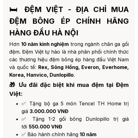
🛏️ ĐỆM VIỆT - ĐỊA CHỈ MUA
ĐỆM BÔNG ÉP CHÍNH HÃNG
HÀNG ĐẦU HÀ NỘI
Hơn
10 năm kinh nghiệm
trong ngành chăn ga gối
đệm. Đệm Việt tự hào là nhà phân phối chính thức
các thương hiệu đệm bông ép hàng đầu Việt Nam
và quốc tế:
Rex, Sông Hồng, Everon, Everhome,
Korea, Hanvico, Dunlopillo
.
🎁 Ưu đãi đặc biệt khi mua đệm tại Đệm
Việt:
✅ Tặng bộ ga 5 món Tencel TH Home trị
giá
3.000.000 VNĐ
✅ Tặng 1-2 gối bông Dunlopillo trị giá
tới
550.000 VNĐ
✅ Bảo hành chính hãng
10 năm