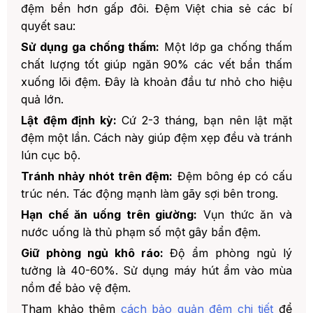
đệm bền hơn gấp đôi. Đệm Việt chia sẻ các bí
quyết sau:
Sử dụng ga chống thấm:
Một lớp ga chống thấm
chất lượng tốt giúp ngăn 90% các vết bẩn thấm
xuống lõi đệm. Đây là khoản đầu tư nhỏ cho hiệu
quả lớn.
Lật đệm định kỳ:
Cứ 2-3 tháng, bạn nên lật mặt
đệm một lần. Cách này giúp đệm xẹp đều và tránh
lún cục bộ.
Tránh nhảy nhót trên đệm:
Đệm bông ép có cấu
trúc nén. Tác động mạnh làm gãy sợi bên trong.
Hạn chế ăn uống trên giường:
Vụn thức ăn và
nước uống là thủ phạm số một gây bẩn đệm.
Giữ phòng ngủ khô ráo:
Độ ẩm phòng ngủ lý
tưởng là 40-60%. Sử dụng máy hút ẩm vào mùa
nồm để bảo vệ đệm.
Tham khảo thêm
cách bảo quản đệm chi tiết
để