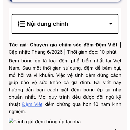
Nội dung chính
1. 1. Vì Sao Cần Giặt Đệm Bông Ép Định Kỳ?
Tác giả: Chuyên gia chăm sóc đệm Đệm Việt
|
2. 2. Đệm Bông Ép Là Gì? Đặc Điểm Cần Lưu
Ý Khi Vệ Sinh
Cập nhật: Tháng 6/2026 | Thời gian đọc: 10 phút
3. 3. Chuẩn Bị Dụng Cụ Trước Khi Giặt Đệm
Đệm bông ép là loại đệm phổ biến nhất tại Việt
Bông Ép
Nam. Sau một thời gian sử dụng, đệm dễ bám bụi,
mồ hôi và vi khuẩn. Việc vệ sinh đệm đúng cách
4. 4. Hướng Dẫn 5 Bước Giặt Đệm Bông Ép
Tại Nhà
giúp bảo vệ sức khỏe cả gia đình. Bài viết này
1. Bước 1: Tháo Toàn Bộ Vỏ Bọc và
hướng dẫn bạn cách giặt đệm bông ép tại nhà
Ga Trải Giường
chuẩn nhất. Mọi quy trình đều được đội ngũ kỹ
2. Bước 2: Hút Bụi Toàn Bộ Bề Mặt
thuật
Đệm Việt
kiểm chứng qua hơn 10 năm kinh
Đệm
nghiệm.
3. Bước 3: Xử Lý Vết Bẩn Cứng Đầu
4. Bước 4: Khử Mùi Bằng Baking