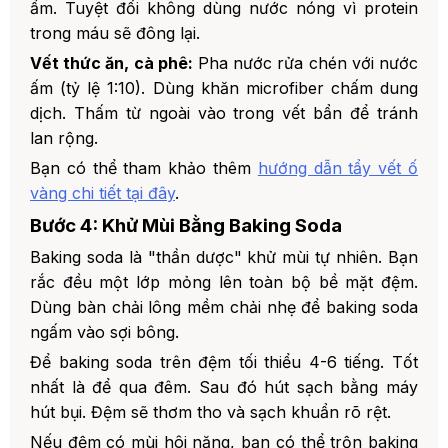
ẩm. Tuyệt đối không dùng nước nóng vì protein
trong máu sẽ đông lại.
Vết thức ăn, cà phê:
Pha nước rửa chén với nước
ấm (tỷ lệ 1:10). Dùng khăn microfiber chấm dung
dịch. Thấm từ ngoài vào trong vết bẩn để tránh
lan rộng.
Bạn có thể tham khảo thêm
hướng dẫn tẩy vết ố
vàng chi tiết tại đây
.
Bước 4: Khử Mùi Bằng Baking Soda
Baking soda là "thần dược" khử mùi tự nhiên. Bạn
rắc đều một lớp mỏng lên toàn bộ bề mặt đệm.
Dùng bàn chải lông mềm chải nhẹ để baking soda
ngấm vào sợi bông.
Để baking soda trên đệm tối thiểu 4-6 tiếng. Tốt
nhất là để qua đêm. Sau đó hút sạch bằng máy
hút bụi. Đệm sẽ thơm tho và sạch khuẩn rõ rệt.
Nếu đệm có mùi hôi nặng, bạn có thể trộn baking