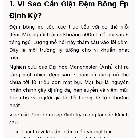
1. Vì Sao Cần Giặt Đệm Bông Ép
Soda
Định Kỳ?
5. Bước 5: Làm Khô Đệm Đúng Cách
Đệm bông ép tiếp xúc trực tiếp với cơ thể mỗi
5. 5. Các Sai Lầm Thường Gặp Khi Giặt Đệm
Bông Ép
đêm. Mỗi người thải ra khoảng 500ml mồ hôi sau 8
tiếng ngủ. Lượng mồ hôi này thấm sâu vào lõi đệm.
6. 6. Khi Nào Nên Thuê Dịch Vụ Giặt Đệm
Chuyên Nghiệp?
Đây là môi trường lý tưởng cho vi khuẩn phát
triển.
7. 7. Bao Lâu Nên Thay Đệm Bông Ép Mới?
Nghiên cứu của Đại học Manchester (Anh) chỉ ra
8. 8. Mẹo Bảo Quản Đệm Bông Ép Bền Đẹp
rằng một chiếc đệm sau 7 năm sử dụng có thể
Lâu Dài
chứa tới 10 triệu con mạt bụi. Mạt bụi là nguyên
9. 9. Câu Hỏi Thường Gặp Về Giặt Đệm Bông
nhân chính gây dị ứng da, hen suyễn và viêm mũi.
Ép
Trẻ nhỏ và người già là đối tượng dễ tổn thương
10. 10. Tổng Kết: Giặt Đệm Đúng Cách - Đầu
nhất.
Tư Cho Sức Khỏe
Việc giặt đệm bông ép định kỳ mang lại các lợi ích
11. 🛏️ ĐỆM VIỆT - ĐỊA CHỈ MUA ĐỆM BÔNG
sau:
ÉP CHÍNH HÃNG HÀNG ĐẦU HÀ NỘI
Loại bỏ vi khuẩn, nấm mốc và mạt bụi
1. 🎁 Ưu đãi đặc biệt khi mua đệm tại
Đệm Việt: